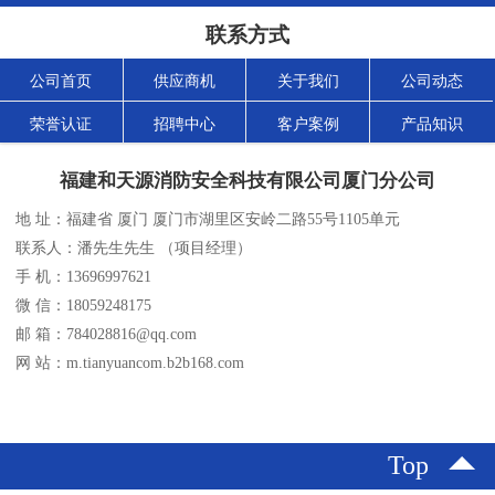
联系方式
公司首页
供应商机
关于我们
公司动态
荣誉认证
招聘中心
客户案例
产品知识
福建和天源消防安全科技有限公司厦门分公司
地 址：福建省 厦门 厦门市湖里区安岭二路55号1105单元
联系人：潘先生先生 （项目经理）
手 机：13696997621
微 信：18059248175
邮 箱：784028816@qq.com
网 站：m.tianyuancom.b2b168.com
Top