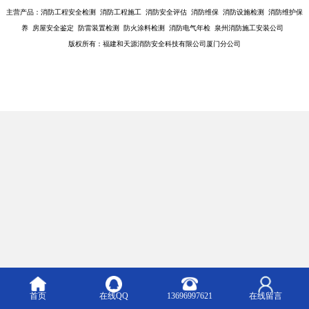
主营产品：消防工程安全检测 消防工程施工 消防安全评估 消防维保 消防设施检测 消防维护保
养 房屋安全鉴定 防雷装置检测 防火涂料检测 消防电气年检 泉州消防施工安装公司
版权所有：福建和天源消防安全科技有限公司厦门分公司
首页
在线QQ
13696997621
在线留言