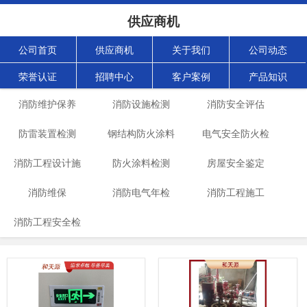
供应商机
公司首页
供应商机
关于我们
公司动态
荣誉认证
招聘中心
客户案例
产品知识
消防维护保养
消防设施检测
消防安全评估
防雷装置检测
钢结构防火涂料
电气安全防火检
消防工程设计施
防火涂料检测
检测
房屋安全鉴定
测
消防维保
工安装
消防电气年检
消防工程施工
消防工程安全检
测