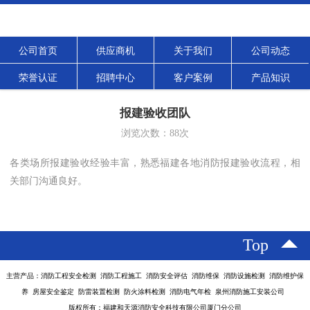
公司首页
供应商机
关于我们
公司动态
荣誉认证
招聘中心
客户案例
产品知识
报建验收团队
浏览次数：
88
次
各类场所报建验收经验丰富，熟悉福建各地消防报建验收流程，相
关部门沟通良好。
Top
主营产品：消防工程安全检测 消防工程施工 消防安全评估 消防维保 消防设施检测 消防维护保
养 房屋安全鉴定 防雷装置检测 防火涂料检测 消防电气年检 泉州消防施工安装公司
版权所有：福建和天源消防安全科技有限公司厦门分公司