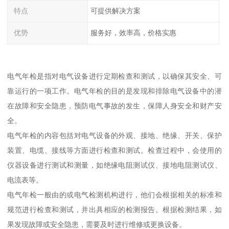
特点
可提供解决方案
优势
服务好，效率高，价格实惠
电气年检是指对电气设备进行定期检查和测试，以确保其安全、可
靠运行的一项工作。电气年检的目的是发现和排除电气设备中的潜
在故障和安全隐患，预防电气事故的发生，保障人身安全和财产安
全。
电气年检的内容包括对电气设备的外观、接地、绝缘、开关、保护
装置、电缆、接线等方面进行检查和测试。检查过程中，会使用的
仪器设备进行测试和测量，如绝缘电阻测试仪、接地电阻测试仪、
电流表等。
电气年检一般由的或电气检测机构进行，他们会根据相关的标准和
规范进行检查和测试，并出具相应的检测报告。根据检测结果，如
果发现故障或安全隐患，需要及时进行维修或更换设备。