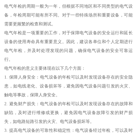
电气年检的周期一般为一年，但根据不同地区和不同类型的电气设
备，年检周期可能有所不同。对于一些特殊场所和重要设备，可能
需要更频繁的检查和测试。
电气年检是一项重要的工作，对于保障电气设备的安全运行和延长
设备的使用寿命具有重要意义。因此，建议各单位和个人定期进行
电气年检，并及时处理发现的问题，确保电气设备的安全可靠运
行。
电气年检的意义主要体现在以下几个方面：
1. 保障人身安全：电气设备的年检可以及时发现设备存在的安全隐
患，如电线老化、设备损坏等，避免因电气设备问题引发的火灾、
触电等事故，保障人身安全。
2. 避免财产损失：电气设备的年检可以及时发现设备存在的故障和
缺陷，及时进行维修或更换，避免因电气设备故障引发的财产损
失，如电路短路引发的火灾、电气设备损坏等。
3. 提高电气设备的可靠性和稳定性：电气设备经过年检，可以及时