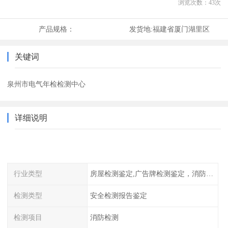
浏览次数：
43
次
产品规格：
发货地:
福建省厦门湖里区
关键词
泉州市电气年检检测中心
详细说明
行业类型
房屋检测鉴定,广告牌检测鉴定，消防检测
检测类型
安全检测报告鉴定
检测项目
消防检测