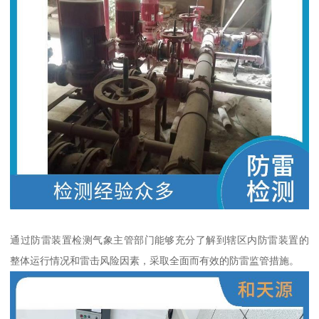
通过防雷装置检测气象主管部门能够充分了解到辖区内防雷装置的
整体运行情况和雷击风险因素，采取全面而有效的防雷监管措施。