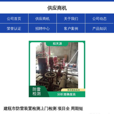
供应商机
公司首页
供应商机
关于我们
公司动态
荣誉认证
招聘中心
客户案例
产品知识
建瓯市防雷装置检测上门检测 项目全 周期短