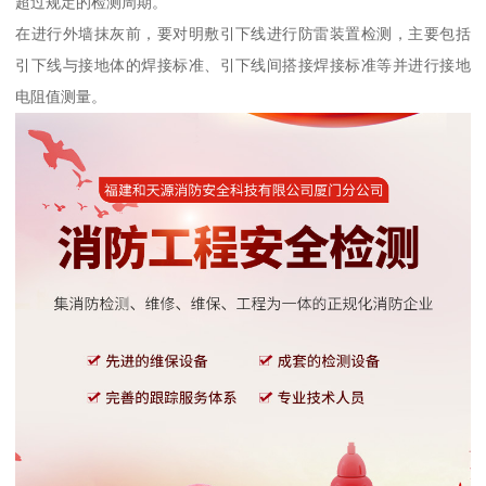
超过规定的检测周期。
在进行外墙抹灰前，要对明敷引下线进行防雷装置检测，主要包括
引下线与接地体的焊接标准、引下线间搭接焊接标准等并进行接地
电阻值测量。