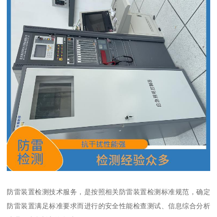
防雷装置检测技术服务，是按照相关防雷装置检测标准规范，确定
防雷装置满足标准要求而进行的安全性能检查测试、信息综合分析