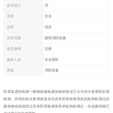
是否进口
否
资质
齐全
品质
优良
业务范围
建筑消防设施
售后保障
完善
服务人员
专业团队
用途
消防设备
防雷装置的检测一般根据被检建筑物的情况又分为初次检测和定期
检测。所谓的初次检测就是未经具有防雷检测资质的机构检测过的
建筑物或虽然经过具有防雷检测资质的机构检测过，但该建筑物已