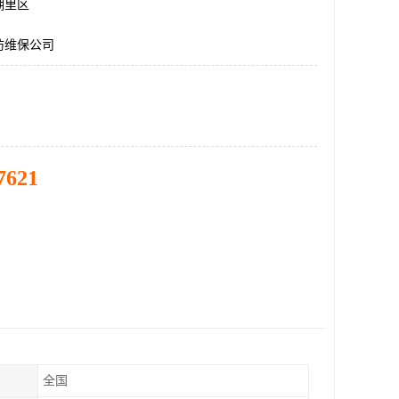
湖里区
防维保公司
7621
全国