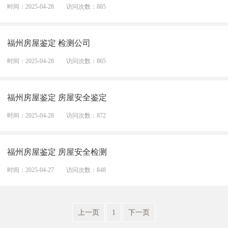
时间：2025-04-28
访问次数：885
福州房屋鉴定 检测公司
时间：2025-04-28
访问次数：865
福州房屋鉴定 房屋安全鉴定
时间：2025-04-28
访问次数：872
福州房屋鉴定 房屋安全检测
时间：2025-04-27
访问次数：848
上一页
1
下一页