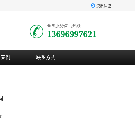
资质认证
全国服务咨询热线:
13696997621
户案例
联系方式
司
0