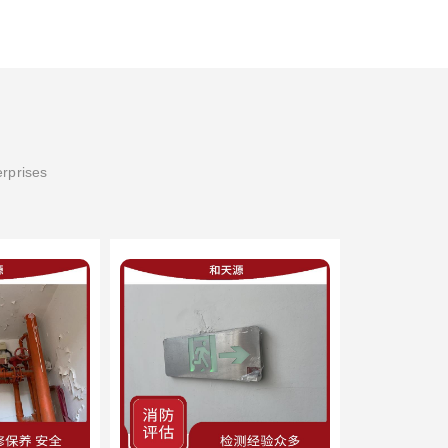
erprises