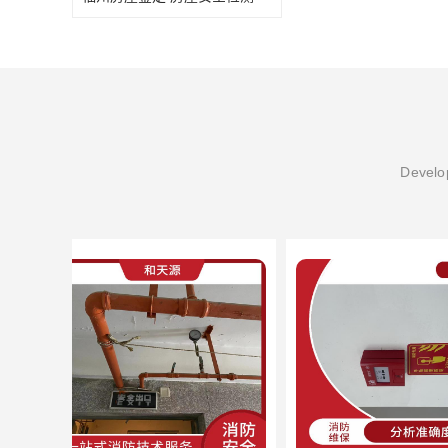
Develop