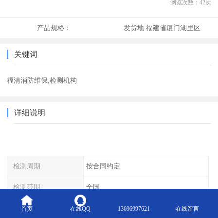
浏览次数：
42
次
产品规格：
发货地:
福建省厦门湖里区
关键词
福清消防维保,检测机构
详细说明
检测周期
按合同约定
检测范围
全国
检测方式
邮寄样品、上门取样
首页
在线QQ
13696997621
在线留言