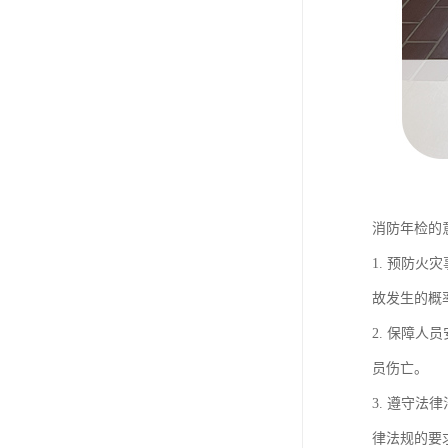
消防年检的
1. 预防
故发生的概
2. 保障
员伤亡。
3. 遵守
律法规的要