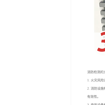
消防检测的
1. 火灾
2. 消防
有效性。
3. 电气