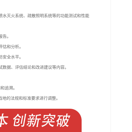
动喷水灭火系统、疏散照明系统等的功能测试和性能
报告。
评估和分析。
防安全水平。
测试数据、评估结论和改进建议等内容。
阅和追溯。
当地的法规和标准要求进行调整。