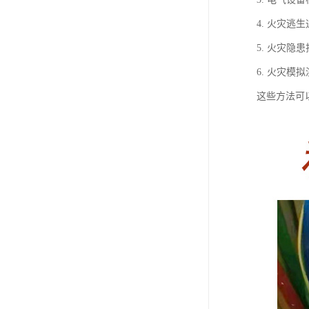
4. 火灾
5. 火灾
6. 火灾
这些方法可