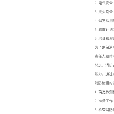
2. 电气
3. 灭火
4. 烟雾
5. 疏散
6. 培训
为了确保消
责任人和时
总之，消防
能力。通过
消防检测的
1. 确定
2. 准备
3. 检查