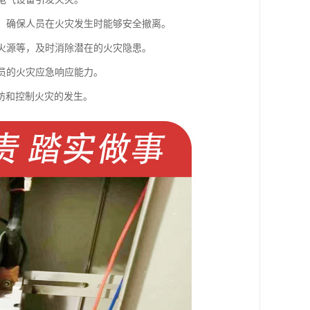
等，确保人员在火灾发生时能够安全撤离。
、火源等，及时消除潜在的火灾隐患。
人员的火灾应急响应能力。
防和控制火灾的发生。