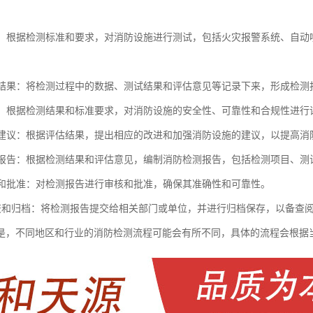
测试：根据检测标准和要求，对消防设施进行测试，包括火灾报警系统、自
检测结果：将检测过程中的数据、测试结果和评估意见等记录下来，形成检测
评估：根据检测结果和标准要求，对消防设施的安全性、可靠性和合规性进行
改进建议：根据评估结果，提出相应的改进和加强消防设施的建议，以提高消
检测报告：根据检测结果和评估意见，编制消防检测报告，包括检测项目、
审核和批准：对检测报告进行审核和批准，确保其准确性和可靠性。
告提交和归档：将检测报告提交给相关部门或单位，并进行归档保存，以备查
是，不同地区和行业的消防检测流程可能会有所不同，具体的流程会根据