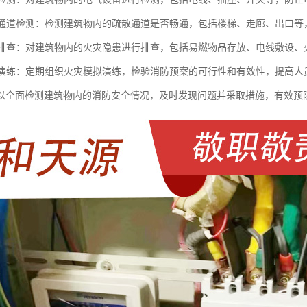
逃生通道检测：检测建筑物内的疏散通道是否畅通，包括楼梯、走廊、出口
隐患排查：对建筑物内的火灾隐患进行排查，包括易燃物品存放、电线敷设
模拟演练：定期组织火灾模拟演练，检验消防预案的可行性和有效性，提高
以全面检测建筑物内的消防安全情况，及时发现问题并采取措施，有效预