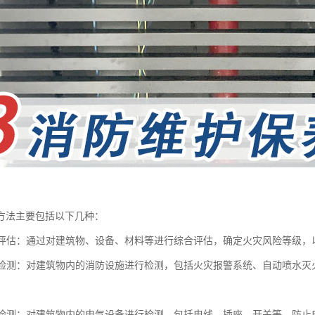
方法主要包括以下几种：
风险评估：通过对建筑物、设备、材料等进行综合评估，确定火灾风险等级
设施检测：对建筑物内的消防设施进行检测，包括火灾报警系统、自动喷水
设备检测：对建筑物内的电气设备进行检测，包括电线、插座、开关等，防