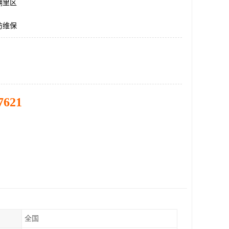
湖里区
防维保
7621
全国