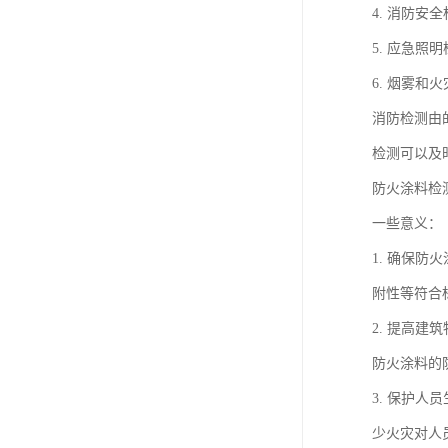
4. 消防
5. 应急
6. 烟雾
消防检测由
检测可以及
防火涂料检
一些意义：
1. 确保
附性等符合
2. 提高
防火涂料的
3. 保护
少火灾对人