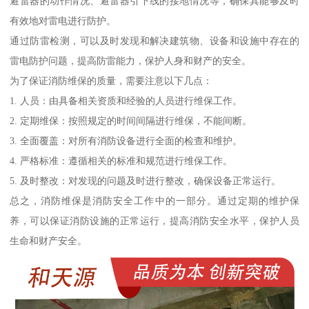
避雷器的动作情况、避雷器引下线的接地情况等，确保其能够及时
有效地对雷电进行防护。
通过防雷检测，可以及时发现和解决建筑物、设备和设施中存在的
雷电防护问题，提高防雷能力，保护人身和财产的安全。
为了保证消防维保的质量，需要注意以下几点：
1. 人员：由具备相关资质和经验的人员进行维保工作。
2. 定期维保：按照规定的时间间隔进行维保，不能间断。
3. 全面覆盖：对所有消防设备进行全面的检查和维护。
4. 严格标准：遵循相关的标准和规范进行维保工作。
5. 及时整改：对发现的问题及时进行整改，确保设备正常运行。
总之，消防维保是消防安全工作中的一部分。通过定期的维护保
养，可以保证消防设施的正常运行，提高消防安全水平，保护人员
生命和财产安全。