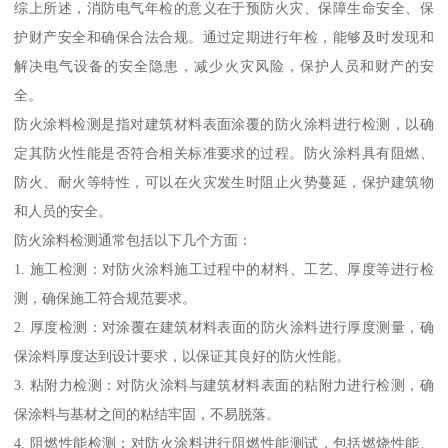
综上所述，消防电气年检的意义在于预防火灾、保障生命安全、保
护财产安全和确保合法合规。通过定期进行年检，能够及时发现和
解决电气设备的安全隐患，减少火灾风险，保护人员和财产的安
全。
防火涂料检测是指对建筑材料表面涂覆的防火涂料进行检测，以确
定其防火性能是否符合相关标准要求的过程。防火涂料具有阻燃、
防火、耐火等特性，可以在火灾发生时阻止火势蔓延，保护建筑物
和人员的安全。
防火涂料检测通常包括以下几个方面：
1. 施工检测：对防火涂料施工过程中的材料、工艺、厚度等进行检
测，确保施工符合规范要求。
2. 厚度检测：对涂覆在建筑材料表面的防火涂料进行厚度测量，确
保涂料厚度达到设计要求，以保证其良好的防火性能。
3. 粘附力检测：对防火涂料与建筑材料表面的粘附力进行检测，确
保涂料与基材之间的粘结牢固，不易脱落。
4. 阻燃性能检测：对防火涂料进行阻燃性能测试，包括燃烧性能、