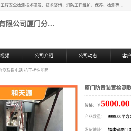
福建和天源消防安全科技有限公司厦门分公司经营范围：消防工程安全检测技术研发、技术咨询，消防工程维护、保养、检测等；主要的服务有：消防工程安全检测,消防工程施工,消防安全评估,消防维保,消防设施检测,消防维护保养,房屋安全鉴定,防雷装置检测,防火涂料检测,消防电气年检,泉州消防施工安装公司；消防器材、建材、五金制品零售。
福建和天源消防安全科技有限公司厦门分公司
视频
公司介绍
公司动态
客
检测联系电话 抗干扰性能强
厦门防雷装置检测联
5000.00
价格：￥
产品数量：
9999.00平
发货地址：
福建省厦门