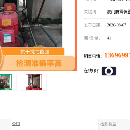
关键词：
厦门防雷装
发布日期：
2026-08-07
阅 读 量：
41
1369699
销售电话：
在线QQ：
全国
检测类型