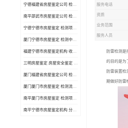
宁德福建省房屋鉴定公司 检测项目广 可及时反馈数据结果
服务电话
资质
南平邵武市房屋鉴定公司 检测准确率高 加强房屋的日常与管理
业务范围
宁德宁德市房屋鉴定 检测项目广 可及时反馈数据结果
服务人员
厦门宁德市房屋鉴定 检测中心 收费合理规范 项目全 周期短
福建宁德市房屋鉴定机构 收费合理规范 加强房屋的日常与管理
防雷检测是
的目的是为
三明房屋鉴定 房屋安全鉴定 检测方便 快捷 经验较为丰富
防雷装置检
厦门福建省房屋鉴定公司 检测流程规范 加强房屋的日常与管理
期做好防雷
厦门厦门市房屋鉴定 检测流程规范 检测方式多样化
南平厦门市房屋鉴定 检测项目广 经验较为丰富
南平宁德市房屋鉴定机构 分析准确度高 可及时反馈数据结果