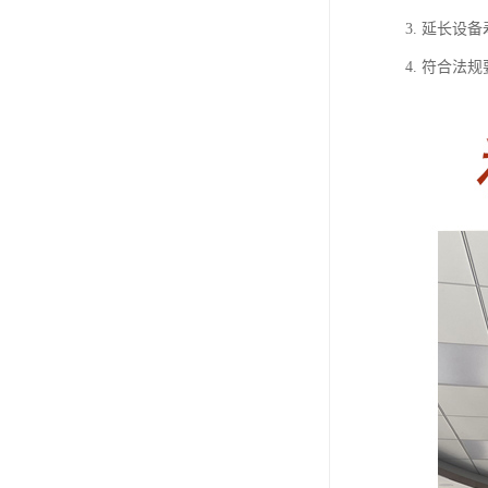
3. 延长
4. 符合