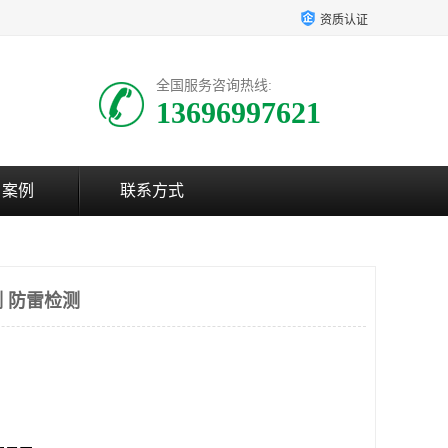
资质认证
全国服务咨询热线:
13696997621
户案例
联系方式
 防雷检测