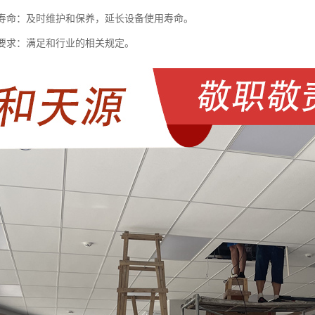
设备寿命：及时维护和保养，延长设备使用寿命。
法规要求：满足和行业的相关规定。