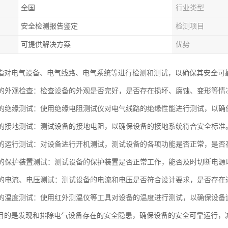
全国
行业类型
安全检测报告鉴定
检测项目
可提供解决方案
优势
指对电气设备、电气线路、电气系统等进行检测和测试，以确保其安全可
设备的外观检查：检查设备的外观是否完好，是否存在损坏、腐蚀、变形等情
线路的绝缘测试：使用绝缘电阻测试仪对电气线路的绝缘性能进行测试，以
设备的接地测试：测试设备的接地电阻，以确保设备的接地系统符合安全标准
设备的运行测试：对设备进行开机测试，测试设备的各项功能是否正常，是否
设备的保护装置测试：测试设备的保护装置是否正常工作，能否及时切断电
设备的电流、电压测试：测试设备的电流和电压是否符合设计要求，是否存
设备的温度测试：使用红外测温仪等工具对设备的温度进行测试，以确保设
目的是发现和排除电气设备存在的安全隐患，确保设备的安全可靠运行，