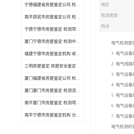
宁德福建省房屋鉴定公司 检测项目广 可及时反馈数据结果
地区
检测类型
南平邵武市房屋鉴定公司 检测准确率高 加强房屋的日常与管理
特点
宁德宁德市房屋鉴定 检测项目广 可及时反馈数据结果
厦门宁德市房屋鉴定 检测中心 收费合理规范 项目全 周期短
电气检测是
1. 电气
福建宁德市房屋鉴定机构 收费合理规范 加强房屋的日常与管理
2. 电气
三明房屋鉴定 房屋安全鉴定 检测方便 快捷 经验较为丰富
3. 电气
厦门福建省房屋鉴定公司 检测流程规范 加强房屋的日常与管理
4. 电气
厦门厦门市房屋鉴定 检测流程规范 检测方式多样化
5. 电气
南平厦门市房屋鉴定 检测项目广 经验较为丰富
6. 电气
南平宁德市房屋鉴定机构 分析准确度高 可及时反馈数据结果
7. 电气
电气检测的