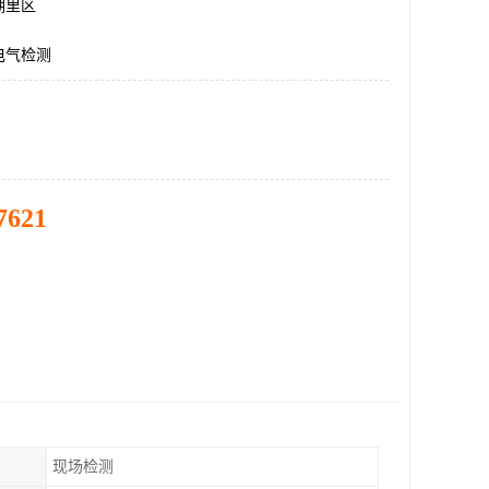
湖里区
电气检测
7621
现场检测