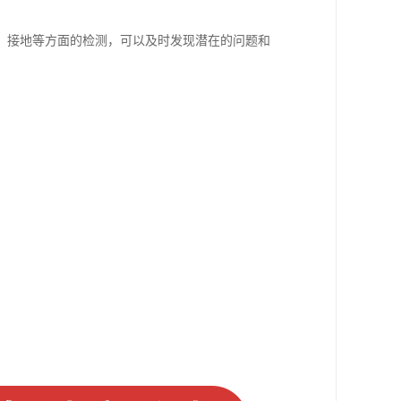
、接地等方面的检测，可以及时发现潜在的问题和