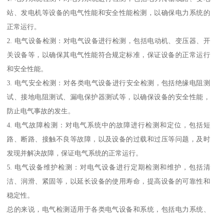
站、发电机等设备的电气性能和安全性能检测，以确保电力系统的
正常运行。
2. 电气设备检测：对电气设备进行检测，包括电动机、变压器、开
关设备等，以确保其电气性能符合规定标准，保证设备的正常运行
和安全性能。
3. 电气安全检测：对各类电气设备进行安全检测，包括绝缘电阻测
试、接地电阻测试、漏电保护器测试等，以确保设备的安全性能，
防止电气事故的发生。
4. 电气故障检测：对电气系统中的故障进行检测和定位，包括短
路、断路、接触不良等故障，以及设备的过载和过压等问题，及时
发现并解决故障，保证电气系统的正常运行。
5. 电气设备维护检测：对电气设备进行定期检测和维护，包括清
洁、润滑、紧固等，以延长设备的使用寿命，提高设备的可靠性和
稳定性。
总的来说，电气检测适用于各类电气设备和系统，包括电力系统、