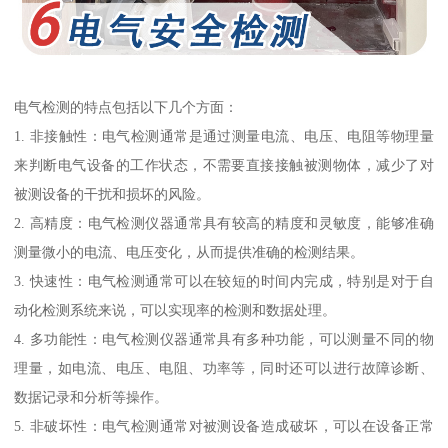
电气检测的特点包括以下几个方面：
1. 非接触性：电气检测通常是通过测量电流、电压、电阻等物理量
来判断电气设备的工作状态，不需要直接接触被测物体，减少了对
被测设备的干扰和损坏的风险。
2. 高精度：电气检测仪器通常具有较高的精度和灵敏度，能够准确
测量微小的电流、电压变化，从而提供准确的检测结果。
3. 快速性：电气检测通常可以在较短的时间内完成，特别是对于自
动化检测系统来说，可以实现率的检测和数据处理。
4. 多功能性：电气检测仪器通常具有多种功能，可以测量不同的物
理量，如电流、电压、电阻、功率等，同时还可以进行故障诊断、
数据记录和分析等操作。
5. 非破坏性：电气检测通常对被测设备造成破坏，可以在设备正常