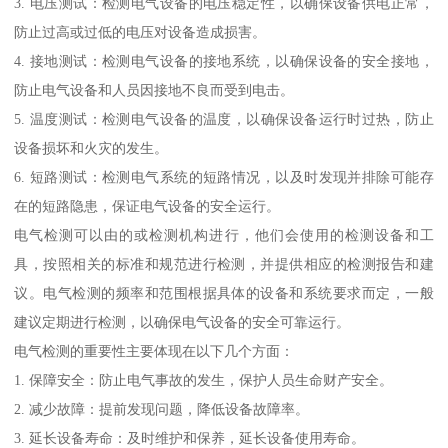
3. 电压测试：检测电气设备的电压稳定性，以确保设备供电正常，
防止过高或过低的电压对设备造成损害。
4. 接地测试：检测电气设备的接地系统，以确保设备的安全接地，
防止电气设备和人员因接地不良而受到电击。
5. 温度测试：检测电气设备的温度，以确保设备运行时过热，防止
设备损坏和火灾的发生。
6. 短路测试：检测电气系统的短路情况，以及时发现并排除可能存
在的短路隐患，保证电气设备的安全运行。
电气检测可以由的或检测机构进行，他们会使用的检测设备和工
具，按照相关的标准和规范进行检测，并提供相应的检测报告和建
议。电气检测的频率和范围根据具体的设备和系统要求而定，一般
建议定期进行检测，以确保电气设备的安全可靠运行。
电气检测的重要性主要体现在以下几个方面：
1. 保障安全：防止电气事故的发生，保护人员生命财产安全。
2. 减少故障：提前发现问题，降低设备故障率。
3. 延长设备寿命：及时维护和保养，延长设备使用寿命。