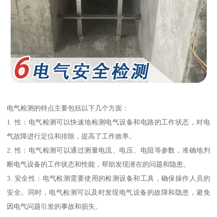
电气检测的特点主要包括以下几个方面：
1. 性：电气检测可以快速地检测电气设备和电路的工作状态，对电
气故障进行定位和排除，提高了工作效率。
2. 性：电气检测可以通过测量电流、电压、电阻等参数，准确地判
断电气设备的工作状态和性能，帮助发现潜在的问题和隐患。
3. 安全性：电气检测需要使用的检测设备和工具，确保操作人员的
安全。同时，电气检测可以及时发现电气设备的故障和隐患，避免
因电气问题引发的事故和损失。