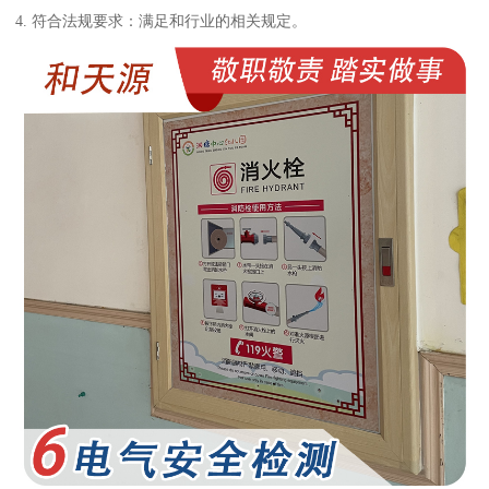
4. 符合法规要求：满足和行业的相关规定。