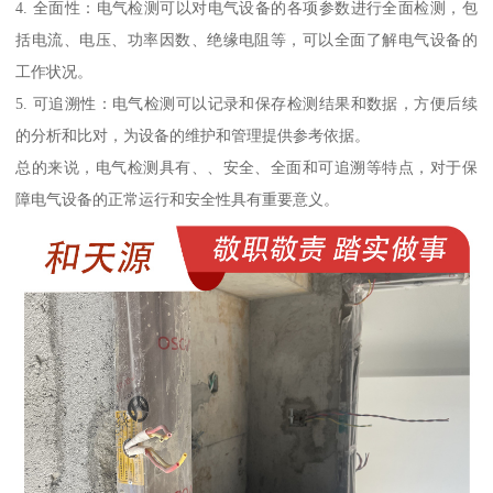
4. 全面性：电气检测可以对电气设备的各项参数进行全面检测，包
括电流、电压、功率因数、绝缘电阻等，可以全面了解电气设备的
工作状况。
5. 可追溯性：电气检测可以记录和保存检测结果和数据，方便后续
的分析和比对，为设备的维护和管理提供参考依据。
总的来说，电气检测具有、、安全、全面和可追溯等特点，对于保
障电气设备的正常运行和安全性具有重要意义。