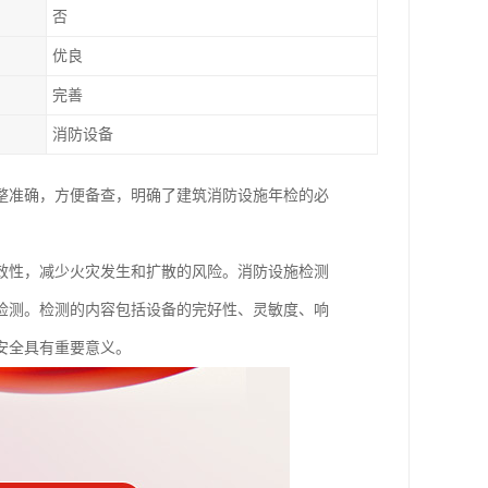
否
优良
完善
消防设备
整准确，方便备查，明确了建筑消防设施年检的必
效性，减少火灾发生和扩散的风险。消防设施检测
检测。检测的内容包括设备的完好性、灵敏度、响
安全具有重要意义。