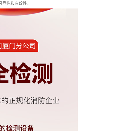
可靠性和有效性。