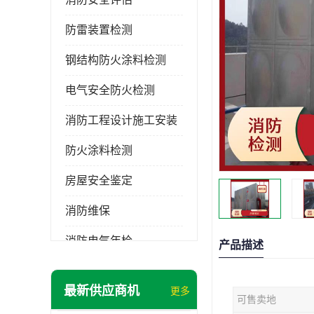
防雷装置检测
钢结构防火涂料检测
电气安全防火检测
消防工程设计施工安装
防火涂料检测
房屋安全鉴定
消防维保
消防电气年检
产品描述
消防工程施工
最新供应商机
更多
可售卖地
消防工程安全检测