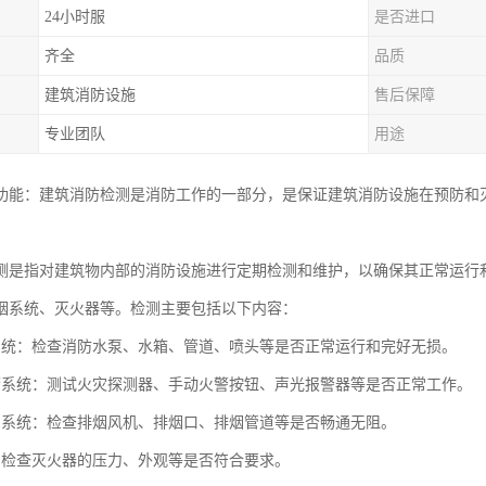
24小时服
是否进口
齐全
品质
建筑消防设施
售后保障
专业团队
用途
功能：建筑消防检测是消防工作的一部分，是保证建筑消防设施在预防和
测是指对建筑物内部的消防设施进行定期检测和维护，以确保其正常运行
烟系统、灭火器等。检测主要包括以下内容：
系统：检查消防水泵、水箱、管道、喷头等是否正常运行和完好无损。
警系统：测试火灾探测器、手动火警按钮、声光报警器等是否正常工作。
烟系统：检查排烟风机、排烟口、排烟管道等是否畅通无阻。
：检查灭火器的压力、外观等是否符合要求。