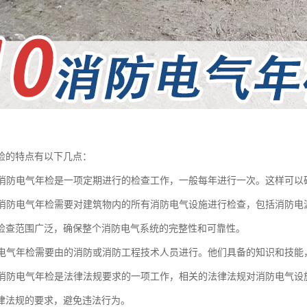
检的特点有以下几点：
性：消防电气年检是一项定期进行的检查工作，一般每年进行一次。这样可
性：消防电气年检需要对建筑物内的所有消防电气设施进行检查，包括消防
检查范围广泛，确保整个消防电气系统的完整性和可靠性。
消防电气年检需要由的消防或消防工程技术人员进行。他们具备的知识和技
性：消防电气年检是法律法规要求的一项工作，相关的法律法规对消防电气
律法规的要求，避免违法行为。