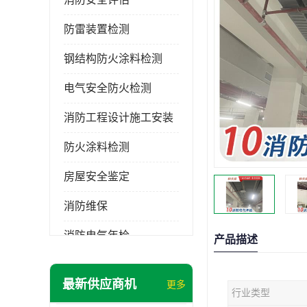
防雷装置检测
钢结构防火涂料检测
电气安全防火检测
消防工程设计施工安装
防火涂料检测
房屋安全鉴定
消防维保
消防电气年检
产品描述
消防工程施工
最新供应商机
更多
行业类型
消防工程安全检测