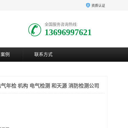
资质认证
全国服务咨询热线:
13696997621
户案例
联系方式
气年检 机构 电气检测 和天源 消防检测公司