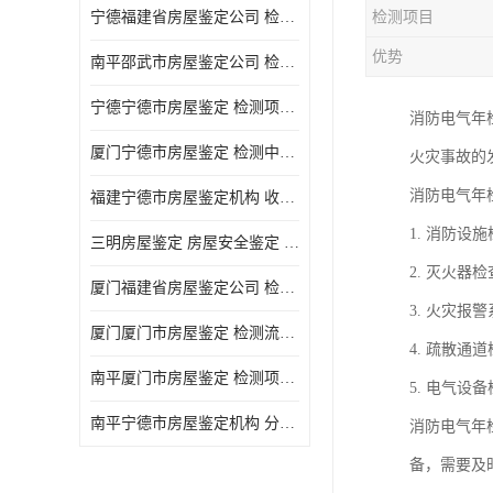
宁德福建省房屋鉴定公司 检测项目广 可及时反馈数据结果
检测项目
优势
南平邵武市房屋鉴定公司 检测准确率高 加强房屋的日常与管理
宁德宁德市房屋鉴定 检测项目广 可及时反馈数据结果
消防电气年
厦门宁德市房屋鉴定 检测中心 收费合理规范 项目全 周期短
火灾事故的
消防电气年
福建宁德市房屋鉴定机构 收费合理规范 加强房屋的日常与管理
1. 消防
三明房屋鉴定 房屋安全鉴定 检测方便 快捷 经验较为丰富
2. 灭火
厦门福建省房屋鉴定公司 检测流程规范 加强房屋的日常与管理
3. 火灾
厦门厦门市房屋鉴定 检测流程规范 检测方式多样化
4. 疏散
南平厦门市房屋鉴定 检测项目广 经验较为丰富
5. 电气
南平宁德市房屋鉴定机构 分析准确度高 可及时反馈数据结果
消防电气年
备，需要及