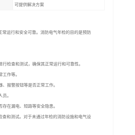
可提供解决方案
正常运行和安全可靠。消防电气年检的目的是预防
施进行检查和测试，确保其正常运行和可靠性。
常工作等。
测器、报警按钮等是否正常工作。
人员。
是否存在漏电、短路等安全隐患。
检查和测试。对于未通过年检的消防设施和电气设