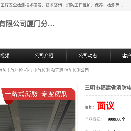
福建和天源消防安全科技有限公司厦门分公司经营范围：消防工程安全检测技术研发、技术咨询，消防工程维护、保养、检测等；主要的服务有：消防工程安全检测,消防工程施工,消防安全评估,消防维保,消防设施检测,消防维护保养,房屋安全鉴定,防雷装置检测,防火涂料检测,消防电气年检,泉州消防施工安装公司；消防器材、建材、五金制品零售。
福建和天源消防安全科技有限公司厦门分公司
视频
公司介绍
公司动态
客
消防电气年检 机构 电气检测 和天源 消防检测公司
三明市福建省消防电
面议
价格：
产品数量：
9999.00个