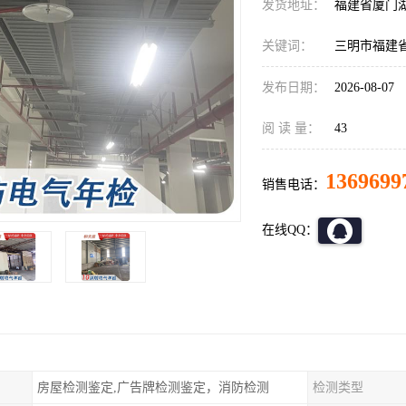
发货地址：
福建省厦门
关键词：
三明市福建
发布日期：
2026-08-07
阅 读 量：
43
1369699
销售电话：
在线QQ：
房屋检测鉴定,广告牌检测鉴定，消防检测
检测类型