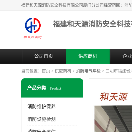
公司首页
供应商机
企业
当前位置：
首页
>
供应商机
>
消防电气年检
> 三明市福建省
产品分类
Product
消防维护保养
消防设施检测
消防安全评估