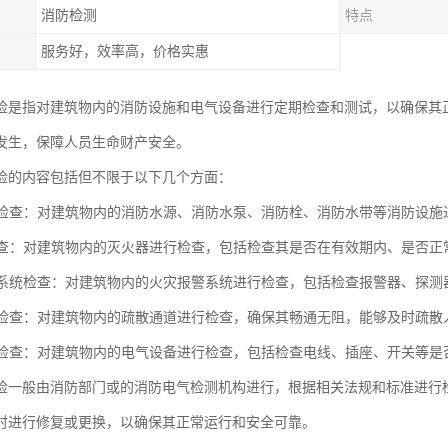
消防检测
特点
服务好，效率高，价格实惠
检是指对建筑物内的消防设施和电气设备进行定期检查和测试，以确保其
发生，保障人员生命财产安全。
检的内容包括但不限于以下几个方面：
设施检查：对建筑物内的消防水源、消防水泵、消防栓、消防水带等消防设
器检查：对建筑物内的灭火器进行检查，包括检查其是否在有效期内、是否正
报警系统检查：对建筑物内的火灾报警系统进行检查，包括检查报警器、探
通道检查：对建筑物内的疏散通道进行检查，确保其畅通无阻，能够及时疏散
设备检查：对建筑物内的电气设备进行检查，包括检查电线、插座、开关等
检一般由消防部门或的消防电气检测机构进行，根据相关法规和标准进行
时进行修复或更换，以确保其正常运行和安全可靠。