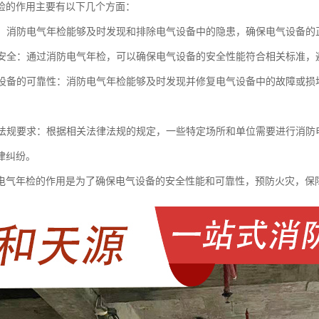
检的作用主要有以下几个方面：
火灾：消防电气年检能够及时发现和排除电气设备中的隐患，确保电气设备
人员安全：通过消防电气年检，可以确保电气设备的安全性能符合相关标准
电气设备的可靠性：消防电气年检能够及时发现并修复电气设备中的故障或
法律法规要求：根据相关法律法规的规定，一些特定场所和单位需要进行消
律纠纷。
电气年检的作用是为了确保电气设备的安全性能和可靠性，预防火灾，保