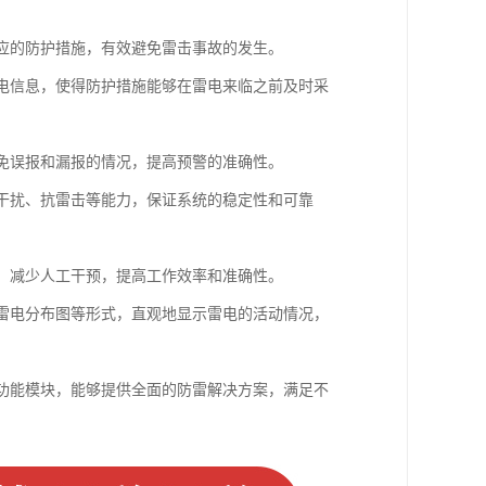
相应的防护措施，有效避免雷击事故的发生。
雷电信息，使得防护措施能够在雷电来临之前及时采
避免误报和漏报的情况，提高预警的准确性。
抗干扰、抗雷击等能力，保证系统的稳定性和可靠
制，减少人工干预，提高工作效率和准确性。
、雷电分布图等形式，直观地显示雷电的活动情况，
个功能模块，能够提供全面的防雷解决方案，满足不