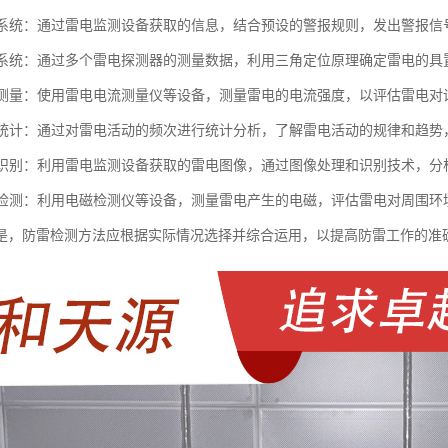
警报系统：通过雷电监测设备获取的信息，结合预设的警报规则，发出警报
定位系统：通过多个雷电探测器的测量数据，利用三角定位原理确定雷电的
电流测量：使用雷电电流测量仪等设备，测量雷电的电流强度，以评估雷电
频次统计：通过对雷电活动的频次进行统计分析，了解雷电活动的规律和趋
图像识别：利用雷电监测设备获取的雷电图像，通过图像处理和识别技术，
电磁检测：利用电磁检测仪等设备，测量雷电产生的电磁，评估雷电对周围环
是，防雷检测方法应根据实际情况选择并综合运用，以提高防雷工作的准