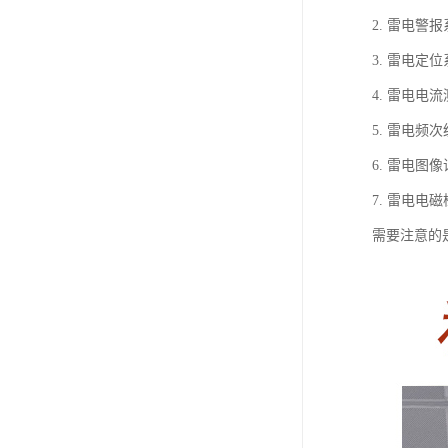
2. 雷电
3. 雷电
4. 雷电
5. 雷电
6. 雷电
7. 雷电
需要注意的