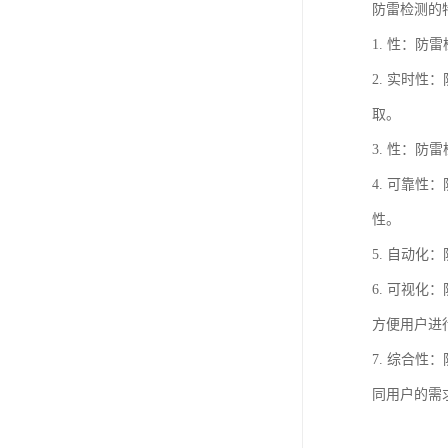
防雷检测的
1. 性：
2. 实时
取。
3. 性：
4. 可靠
性。
5. 自动
6. 可视
方便用户进
7. 综合
同用户的需