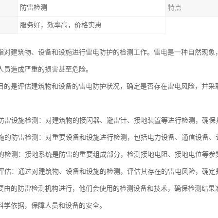
防雷检测
特点
服务好，效率高，价格实惠
指对建筑物、设备和设施进行雷电防护的检测工作。雷电是一种自然现象
人员造成严重的损害甚至危险。
目的是评估建筑物和设备的雷电防护状况，确定是否存在雷电风险，并采
物的防雷设施检测：对建筑物的接闪器、避雷针、接地装置等进行检测，确
和设施的防雷检测：对重要设备和设施进行检测，包括电力设备、通信设备
系统的检测：接地系统是防雷的重要组成部分，检测接地电阻、接地电位等
风险评估：通过对建筑物、设备和设施的检测，评估其存在的雷电风险，确
要由的防雷检测机构进行，他们会使用的检测设备和技术，确保检测结果
科学依据，保障人员和设备的安全。