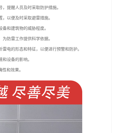
信号，提醒人员及时采取防护措施。
具置，以便及时采取避雷措施。
对设备和建筑物的威胁程度。
势，为防雷工作提供科学依据。
分析雷电的形态和特征，以便进行预警和防护。
境和设备的影响。
确性和效果。