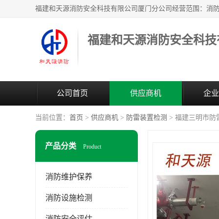
公司首页
供应商机
企业
当前位置：
首页
>
供应商机
>
防雷装置检测
> 福建三明市防
产品分类
Product
消防维护保养
消防设施检测
消防安全评估