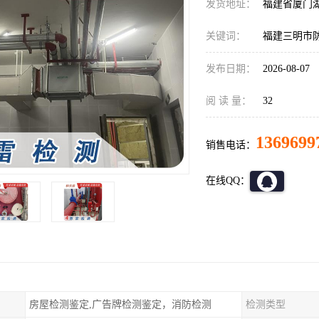
发货地址：
福建省厦门
关键词：
福建三明市
发布日期：
2026-08-07
阅 读 量：
32
1369699
销售电话：
在线QQ：
房屋检测鉴定,广告牌检测鉴定，消防检测
检测类型