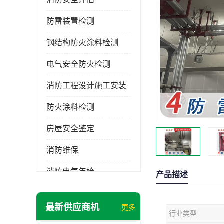
防雷装置检测
钢结构防火涂料检测
电气安全防火检测
消防工程设计施工安装
防火涂料检测
房屋安全鉴定
消防维保
消防电气年检
产品描述
消防工程施工
最新供应商机
更多
行业类型
消防工程安全检测