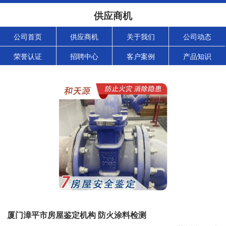
供应商机
公司首页
供应商机
关于我们
公司动态
荣誉认证
招聘中心
客户案例
产品知识
厦门漳平市房屋鉴定机构 防火涂料检测