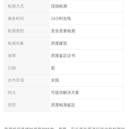
检测方式
现场检测
服务时间
24小时在线
检测类型
安全质量检测
检测对象
房屋建筑
保障
房屋鉴定证书
日期
新
合作区域
全国
特点
可提供解决方案
类型
房屋检测鉴定