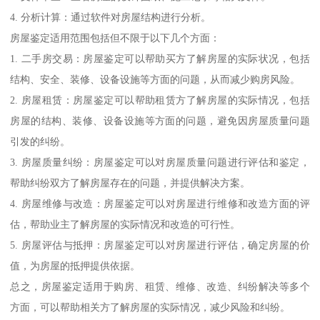
4. 分析计算：通过软件对房屋结构进行分析。
房屋鉴定适用范围包括但不限于以下几个方面：
1. 二手房交易：房屋鉴定可以帮助买方了解房屋的实际状况，包括
结构、安全、装修、设备设施等方面的问题，从而减少购房风险。
2. 房屋租赁：房屋鉴定可以帮助租赁方了解房屋的实际情况，包括
房屋的结构、装修、设备设施等方面的问题，避免因房屋质量问题
引发的纠纷。
3. 房屋质量纠纷：房屋鉴定可以对房屋质量问题进行评估和鉴定，
帮助纠纷双方了解房屋存在的问题，并提供解决方案。
4. 房屋维修与改造：房屋鉴定可以对房屋进行维修和改造方面的评
估，帮助业主了解房屋的实际情况和改造的可行性。
5. 房屋评估与抵押：房屋鉴定可以对房屋进行评估，确定房屋的价
值，为房屋的抵押提供依据。
总之，房屋鉴定适用于购房、租赁、维修、改造、纠纷解决等多个
方面，可以帮助相关方了解房屋的实际情况，减少风险和纠纷。