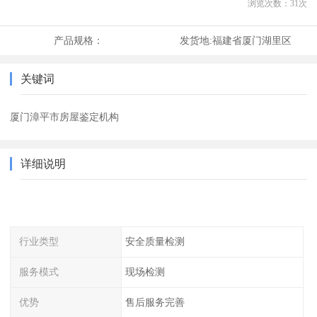
浏览次数：
31
次
产品规格：
发货地:
福建省厦门湖里区
关键词
厦门漳平市房屋鉴定机构
详细说明
行业类型
安全质量检测
服务模式
现场检测
优势
售后服务完善