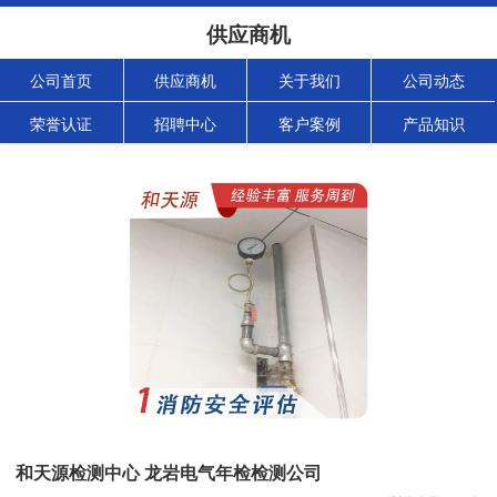
供应商机
公司首页
供应商机
关于我们
公司动态
荣誉认证
招聘中心
客户案例
产品知识
和天源检测中心 龙岩电气年检检测公司