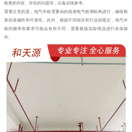
检查的内容、存在的问题等，以备后续参考。
需要注意的是，电气年检需要由的或者电气检测机构进行，确保检
查的准确性和可靠性。此外，根据不同地区和行业的规定，电气年
检的频率和要求可能会有所不同，需要根据实际情况进行具体操
作。