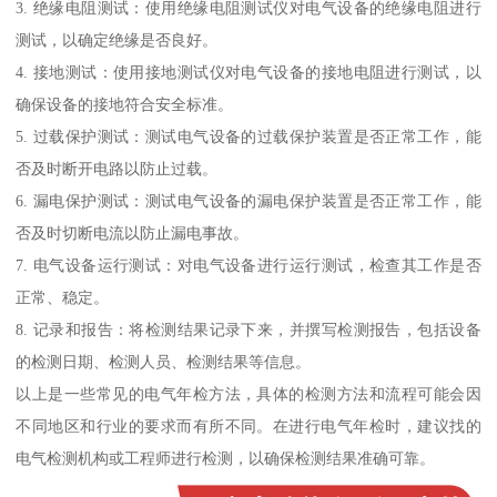
3. 绝缘电阻测试：使用绝缘电阻测试仪对电气设备的绝缘电阻进行
测试，以确定绝缘是否良好。
4. 接地测试：使用接地测试仪对电气设备的接地电阻进行测试，以
确保设备的接地符合安全标准。
5. 过载保护测试：测试电气设备的过载保护装置是否正常工作，能
否及时断开电路以防止过载。
6. 漏电保护测试：测试电气设备的漏电保护装置是否正常工作，能
否及时切断电流以防止漏电事故。
7. 电气设备运行测试：对电气设备进行运行测试，检查其工作是否
正常、稳定。
8. 记录和报告：将检测结果记录下来，并撰写检测报告，包括设备
的检测日期、检测人员、检测结果等信息。
以上是一些常见的电气年检方法，具体的检测方法和流程可能会因
不同地区和行业的要求而有所不同。在进行电气年检时，建议找的
电气检测机构或工程师进行检测，以确保检测结果准确可靠。