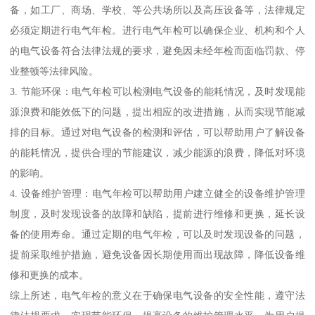
备，如工厂、商场、学校、等公共场所以及高压设备等，法律规定
必须定期进行电气年检。进行电气年检可以确保企业、机构和个人
的电气设备符合法律法规的要求，避免因未经年检而面临罚款、停
业整顿等法律风险。
3. 节能环保：电气年检可以检测电气设备的能耗情况，及时发现能
源浪费和能效低下的问题，提出相应的改进措施，从而实现节能减
排的目标。通过对电气设备的检测和评估，可以帮助用户了解设备
的能耗情况，提供合理的节能建议，减少能源的浪费，降低对环境
的影响。
4. 设备维护管理：电气年检可以帮助用户建立健全的设备维护管理
制度，及时发现设备的故障和缺陷，提前进行维修和更换，延长设
备的使用寿命。通过定期的电气年检，可以及时发现设备的问题，
提前采取维护措施，避免设备因长期使用而出现故障，降低设备维
修和更换的成本。
综上所述，电气年检的意义在于确保电气设备的安全性能，遵守法