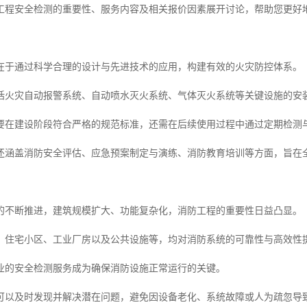
工程安全检测的重要性、服务内容及相关报价因素展开讨论，帮助您更好
在于通过科学合理的设计与先进技术的应用，构建有效的火灾防控体系。
括火灾自动报警系统、自动喷水灭火系统、气体灭火系统等关键设施的安
要在建设阶段符合严格的规范标准，还需在后续使用过程中通过定期检测
还涵盖消防安全评估、应急预案制定与演练、消防教育培训等方面，旨在
的不断推进，建筑规模扩大、功能复杂化，消防工程的重要性日益凸显。
、住宅小区、工业厂房以及公共设施等，均对消防系统的可靠性与高效性
业的安全检测服务成为确保消防设施正常运行的关键。
可以及时发现并解决潜在问题，避免因设备老化、系统故障或人为疏忽导