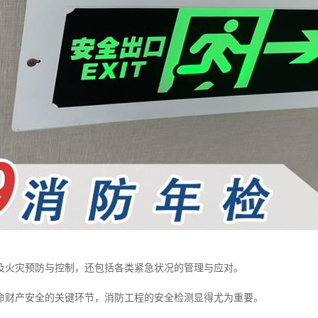
及火灾预防与控制，还包括各类紧急状况的管理与应对。
命财产安全的关键环节，消防工程的安全检测显得尤为重要。