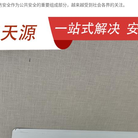
防安全作为公共安全的重要组成部分，越来越受到社会各界的关注。