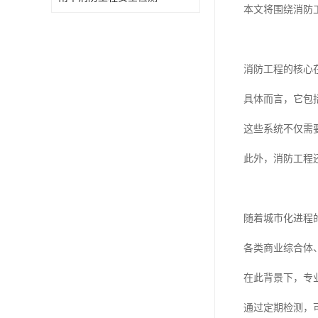
本文将围绕消防
消防工程的核心
具体而言，它包
这些系统不仅需
此外，消防工程
随着城市化进程
各类商业综合体
在此背景下，专
通过定期检测，