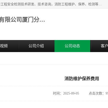
福建和天源消防安全科技有限公司厦门分公司经营范围：消防工程安全检测技术研发、技术咨询，消防工程维护、保养、检测等；主要的服务有：消防工程安全检测,消防工程施工,消防安全评估,消防维保,消防设施检测,消防维护保养,房屋安全鉴定,防雷装置检测,防火涂料检测,消防电气年检,泉州消防施工安装公司；消防器材、建材、五金制品零售。
福建和天源消防安全科技有限公司厦门分公司
视频
公司介绍
公司动态
客
消防维护保养费用
时间：2025-09-05
点击次数：95