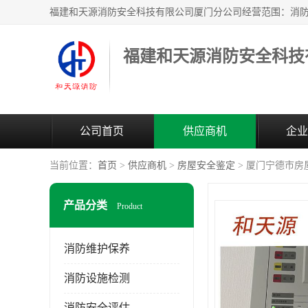
公司首页
供应商机
企业
当前位置：
首页
>
供应商机
>
房屋安全鉴定
> 厦门宁德市房
产品分类
Product
消防维护保养
消防设施检测
消防安全评估