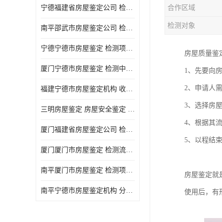
宁德福建省房屋鉴定公司 检测项目广 可及时反馈数据结果
合作区域
检测对象
南平邵武市房屋鉴定公司 检测准确率高 加强房屋的日常与管理
宁德宁德市房屋鉴定 检测项目广 可及时反馈数据结果
房屋质量鉴
厦门宁德市房屋鉴定 检测中心 收费合理规范 项目全 周期短
1、先要向
2、申请人
福建宁德市房屋鉴定机构 收费合理规范 加强房屋的日常与管理
3、选择房
三明房屋鉴定 房屋安全鉴定 检测方便 快捷 经验较为丰富
4、根据其
厦门福建省房屋鉴定公司 检测流程规范 加强房屋的日常与管理
5、以程结
厦门厦门市房屋鉴定 检测流程规范 检测方式多样化
南平厦门市房屋鉴定 检测项目广 经验较为丰富
房屋鉴定就
南平宁德市房屋鉴定机构 分析准确度高 可及时反馈数据结果
使用后，有