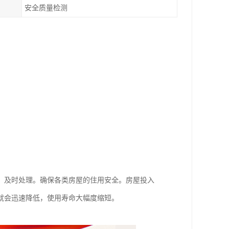
安全质量检测
，及时处理。确保各类房屋的住用安全。房屋投入
就会迅速降低，使用寿命大幅度缩短。