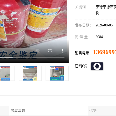
关键词：
宁德宁德市房
构
发布日期：
2026-08-06
阅 读 量：
2084
1369699
销售电话：
在线QQ：
房屋建筑
优势