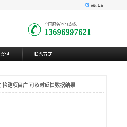
资质认证
全国服务咨询热线:
13696997621
户案例
联系方式
 检测项目广 可及时反馈数据结果