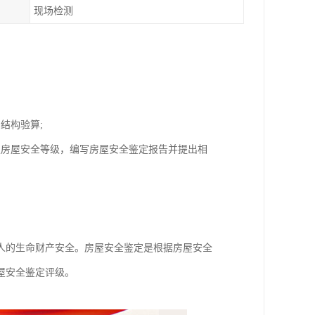
现场检测
结构验算;
定房屋安全等级，编写房屋安全鉴定报告并提出相
人的生命财产安全。房屋安全鉴定是根据房屋安全
屋安全鉴定评级。