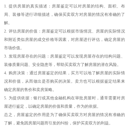
1. 提供房屋的真实描述：房屋鉴定可以对房屋的结构、面积、布
局、装修等进行详细描述，确保买卖双方对房屋的情况有准确的了
解。
2. 评估房屋的价值：房屋鉴定可以根据市场情况、房屋的实际情况
和附近类似房屋的成交价格等因素，对房屋进行评估，确定房屋的
市场价值。
3. 发现房屋存在的问题：房屋鉴定可以发现房屋存在的结构问题、
装修质量问题、安全隐患等，帮助买卖双方了解房屋的潜在风险。
4. 购房决策：通过房屋鉴定的结果，买方可以地了解房屋的实际情
况和价值，从而做出是否购买的决策。卖方也可以根据鉴定结果来
确定房屋的售价和卖房策略。
5. 为提供依据：银行或其他金融机构在审批房屋时，通常需要对房
屋进行鉴定，以确定房屋的价值和质量，作为的依据。
总之，房屋鉴定的作用是为了确保买卖双方对房屋的情况有准确的
了解，避免因房屋问题而引发的纠纷，保护买卖双方的利益。