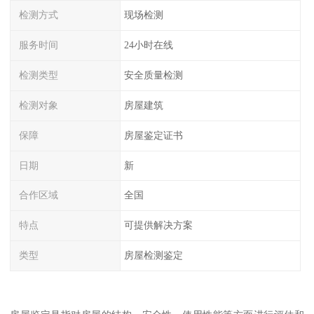
检测方式
现场检测
服务时间
24小时在线
检测类型
安全质量检测
检测对象
房屋建筑
保障
房屋鉴定证书
日期
新
合作区域
全国
特点
可提供解决方案
类型
房屋检测鉴定