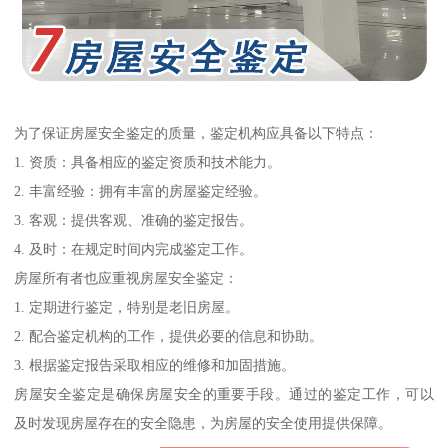
为了保证房屋安全鉴定的质量，鉴定机构应具备以下特点：
1. 资质：具备相应的鉴定资质和技术能力。
2. 丰富经验：拥有丰富的房屋鉴定经验。
3. 客观：提供客观、准确的鉴定报告。
4. 及时：在规定时间内完成鉴定工作。
房屋所有者也应重视房屋安全鉴定：
1. 定期进行鉴定，特别是老旧房屋。
2. 配合鉴定机构的工作，提供必要的信息和协助。
3. 根据鉴定报告采取相应的维修和加固措施。
房屋安全鉴定是确保房屋安全的重要手段。通过的鉴定工作，可以
及时发现房屋存在的安全隐患，为房屋的安全使用提供保障。