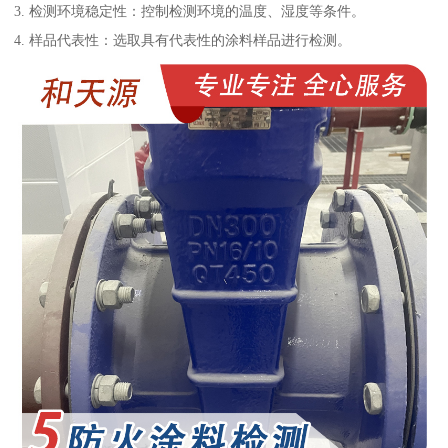
3. 检测环境稳定性：控制检测环境的温度、湿度等条件。
4. 样品代表性：选取具有代表性的涂料样品进行检测。