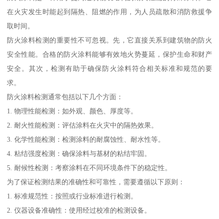
在火灾发生时能起到隔热、阻燃的作用，为人员疏散和消防救援争
取时间。
防火涂料检测的重要性不可忽视。先，它直接关系到建筑物的防火
安全性能。合格的防火涂料能够有效地火势蔓延，保护生命和财产
安全。其次，检测有助于确保防火涂料符合相关标准和规范的要
求。
防火涂料检测通常包括以下几个方面：
1. 物理性能检测：如外观、颜色、厚度等。
2. 耐火性能检测：评估涂料在火灾中的隔热效果。
3. 化学性能检测：检测涂料的耐腐蚀性、耐水性等。
4. 粘结强度检测：确保涂料与基材的粘结牢固。
5. 耐候性检测：考察涂料在不同环境条件下的稳定性。
为了保证检测结果的准确性和可靠性，需要遵循以下原则：
1. 标准规范性：按照或行业标准进行检测。
2. 仪器设备准确性：使用经过校准的检测设备。