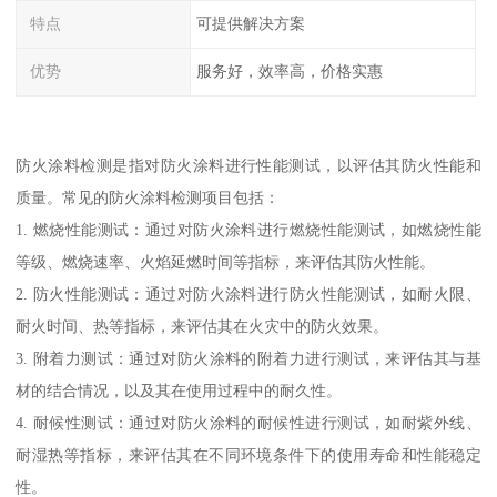
特点
可提供解决方案
优势
服务好，效率高，价格实惠
防火涂料检测是指对防火涂料进行性能测试，以评估其防火性能和
质量。常见的防火涂料检测项目包括：
1. 燃烧性能测试：通过对防火涂料进行燃烧性能测试，如燃烧性能
等级、燃烧速率、火焰延燃时间等指标，来评估其防火性能。
2. 防火性能测试：通过对防火涂料进行防火性能测试，如耐火限、
耐火时间、热等指标，来评估其在火灾中的防火效果。
3. 附着力测试：通过对防火涂料的附着力进行测试，来评估其与基
材的结合情况，以及其在使用过程中的耐久性。
4. 耐候性测试：通过对防火涂料的耐候性进行测试，如耐紫外线、
耐湿热等指标，来评估其在不同环境条件下的使用寿命和性能稳定
性。