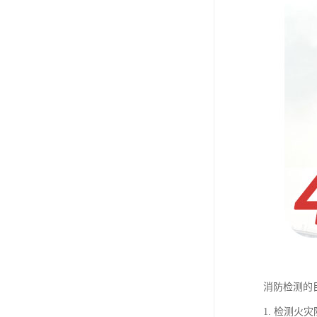
消防检测的
1. 检测