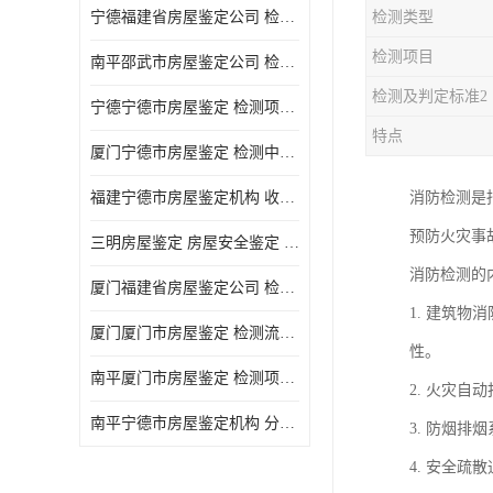
宁德福建省房屋鉴定公司 检测项目广 可及时反馈数据结果
检测类型
检测项目
南平邵武市房屋鉴定公司 检测准确率高 加强房屋的日常与管理
检测及判定标准2
宁德宁德市房屋鉴定 检测项目广 可及时反馈数据结果
特点
厦门宁德市房屋鉴定 检测中心 收费合理规范 项目全 周期短
福建宁德市房屋鉴定机构 收费合理规范 加强房屋的日常与管理
消防检测是
预防火灾事
三明房屋鉴定 房屋安全鉴定 检测方便 快捷 经验较为丰富
消防检测的
厦门福建省房屋鉴定公司 检测流程规范 加强房屋的日常与管理
1. 建筑
厦门厦门市房屋鉴定 检测流程规范 检测方式多样化
性。
南平厦门市房屋鉴定 检测项目广 经验较为丰富
2. 火灾
南平宁德市房屋鉴定机构 分析准确度高 可及时反馈数据结果
3. 防烟
4. 安全