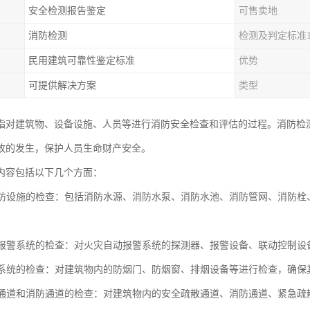
安全检测报告鉴定
可售卖地
消防检测
检测及判定标准
民用建筑可靠性鉴定标准
优势
可提供解决方案
类型
指对建筑物、设备设施、人员等进行消防安全检查和评估的过程。消防检
故的发生，保护人员生命财产安全。
内容包括以下几个方面：
物消防设施的检查：包括消防水源、消防水泵、消防水池、消防管网、消防
自动报警系统的检查：对火灾自动报警系统的探测器、报警设备、联动控制
排烟系统的检查：对建筑物内的防烟门、防烟窗、排烟设备等进行检查，确保
疏散通道和消防通道的检查：对建筑物内的安全疏散通道、消防通道、紧急