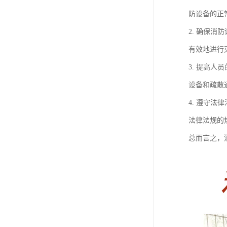
防设备的正
2. 确保
有效地进行
3. 提高
设备和疏散
4. 遵守
法律法规的
总而言之，