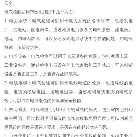
安全。
电气检测适用范围包括以下几个方面：
1. 电力系统：电气检测可以用于电力系统的各个环节，包括发电
厂、变电站、配电网等。通过检测电力设备的电气参数，如电压、
电流、功率因数等，可以及时发现电力系统中存在的问题，如电气
故障、负荷过大等。
2. 电器设备：电气检测可以用于电器设备的检测，包括家用电器、
工业设备等。通过检测电器设备的电气参数和工作状态，可以判断
设备是否正常工作，是否存在故障隐患。
3. 电线电缆：电气检测可以用于电线电缆的检测，包括导线的电
阻、电缆的绝缘电阻、接地电阻等。通过检测电线电缆的电气参
数，可以判断电线电缆的质量和安全性能。
4. 照明系统：电气检测可以用于照明系统的检测，包括室内照明和
室外照明。通过检测照明系统的电气参数和光照强度，可以判断照
明系统的亮度是否符合要求，是否存在能耗过大等问题。
5. 自动化系统：电气检测可以用于自动化系统的检测，包括工业自