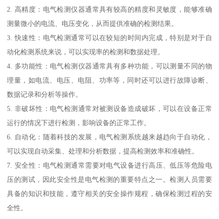
2. 高精度：电气检测仪器通常具有较高的精度和灵敏度，能够准确
测量微小的电流、电压变化，从而提供准确的检测结果。
3. 快速性：电气检测通常可以在较短的时间内完成，特别是对于自
动化检测系统来说，可以实现率的检测和数据处理。
4. 多功能性：电气检测仪器通常具有多种功能，可以测量不同的物
理量，如电流、电压、电阻、功率等，同时还可以进行故障诊断、
数据记录和分析等操作。
5. 非破坏性：电气检测通常对被测设备造成破坏，可以在设备正常
运行的情况下进行检测，影响设备的正常工作。
6. 自动化：随着科技的发展，电气检测系统越来越趋向于自动化，
可以实现自动采集、处理和分析数据，提高检测效率和准确性。
7. 安全性：电气检测通常需要对电气设备进行高压、低压等危险电
压的测试，因此安全性是电气检测的重要特点之一。检测人员需要
具备的知识和技能，遵守相关的安全操作规程，确保检测过程的安
全性。