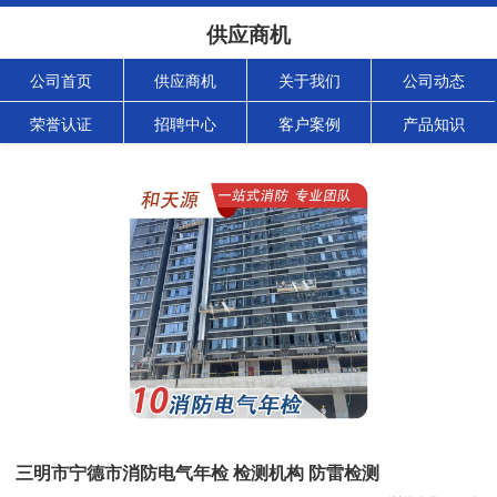
供应商机
公司首页
供应商机
关于我们
公司动态
荣誉认证
招聘中心
客户案例
产品知识
三明市宁德市消防电气年检 检测机构 防雷检测