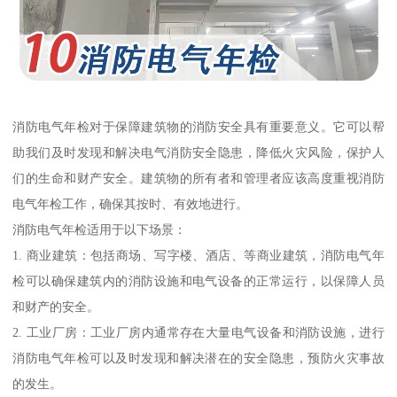
消防电气年检对于保障建筑物的消防安全具有重要意义。它可以帮
助我们及时发现和解决电气消防安全隐患，降低火灾风险，保护人
们的生命和财产安全。建筑物的所有者和管理者应该高度重视消防
电气年检工作，确保其按时、有效地进行。
消防电气年检适用于以下场景：
1. 商业建筑：包括商场、写字楼、酒店、等商业建筑，消防电气年
检可以确保建筑内的消防设施和电气设备的正常运行，以保障人员
和财产的安全。
2. 工业厂房：工业厂房内通常存在大量电气设备和消防设施，进行
消防电气年检可以及时发现和解决潜在的安全隐患，预防火灾事故
的发生。