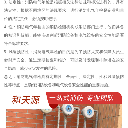
3. 法定性：消防电气年检是根据相关法律法规和标准进行的，具有
法定性。根据不同地区的法规要求，进行消防电气年检是企业和单
位的法定责任，必须按时进行。
4. 性：消防电气年检由的消防检测机构或消防部门进行，他们具备
的知识和技能，能够准确判断消防设备和电气设备的安全性能是否
符合标准要求。
5. 风险预防性：消防电气年检的目的是为了预防火灾和保障人员生
命财产安全。通过定期检查和维护，可以及时发现和排除潜在的安
全隐患，减少火灾发生的风险。
总之，消防电气年检具有定期性、全面性、法定性、性和风险预防
性等特点，是确保消防设备和电气设备安全性能的重要措施。