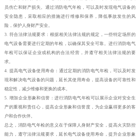
员伤亡和财产损失。通过消防电气年检，可以及时发现电气设备的
安全隐患，采取相应的措施进行维修和保养，降低事故发生的风
险，保护人身财产安全。
3. 符合法律法规要求：根据相关法律法规的规定，一些特定场所的
电气设备需要进行定期的年检，以确保其安全可靠。进行消防电气
年检可以保证企业或机构的合法经营，并遵守相关法律法规的要
求。
4. 提高电气设备使用寿命：通过定期的消防电气年检，可以及时发
现和解决电气设备的问题，延长其使用寿命，提高设备的可靠性和
稳定性，减少维修和更换的成本。
5. 增加企业形象和信誉：进行消防电气年检可以展示企业对安全生
产的重视和责任心，提高企业形象和信誉度，为企业赢得更多的客
户和合作伙伴。
总之，消防电气年检的意义在于保障人身财产安全，提高火灾防控
能力，遵守法律法规要求，延长电气设备使用寿命，提升企业形象