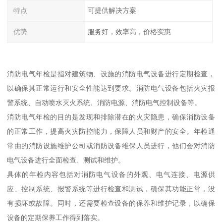
特点
可提供解决方案
优势
服务好，效率高，价格实惠
消防电气年检是指对建筑物、设施的消防电气设备进行定期检查，
以确保其正常运行和安全性能达到要求。消防电气设备包括火灾报
警系统、自动喷水灭火系统、消防电源、消防电气控制设备等。
消防电气年检的目的是发现和排除潜在的火灾隐患，确保消防设备
的正常工作，提高火灾防控能力，保障人员和财产的安全。年检通
常由的消防设施维护公司或消防设备维保人员进行，他们会对消防
电气设备进行全面检查、测试和维护。
具体的年检内容包括对消防电气设备的外观、电气连接、电源供
应、控制系统、报警系统等进行检查和测试，确保其功能正常，没
有损坏或故障。同时，还需要检查设备的保养和维护记录，以确保
设备的定期保养工作得到落实。