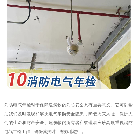
消防电气年检对于保障建筑物的消防安全具有重要意义。它可以帮
助我们及时发现和解决电气消防安全隐患，降低火灾风险，保护人
们的生命和财产安全。建筑物的所有者和管理者应该高度重视消防
电气年检工作，确保其按时、有效地进行。