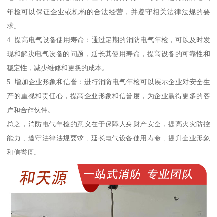
年检可以保证企业或机构的合法经营，并遵守相关法律法规的要
求。
4. 提高电气设备使用寿命：通过定期的消防电气年检，可以及时发
现和解决电气设备的问题，延长其使用寿命，提高设备的可靠性和
稳定性，减少维修和更换的成本。
5. 增加企业形象和信誉：进行消防电气年检可以展示企业对安全生
产的重视和责任心，提高企业形象和信誉度，为企业赢得更多的客
户和合作伙伴。
总之，消防电气年检的意义在于保障人身财产安全，提高火灾防控
能力，遵守法律法规要求，延长电气设备使用寿命，提升企业形象
和信誉度。