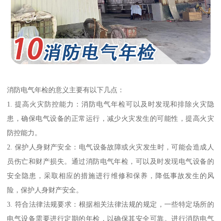
消防电气年检的意义主要有以下几点：
1. 提高火灾防控能力：消防电气年检可以及时发现和排除火灾隐
患，确保电气设备的正常运行，减少火灾发生的可能性，提高火灾
防控能力。
2. 保护人身财产安全：电气设备故障或火灾发生时，可能会造成人
员伤亡和财产损失。通过消防电气年检，可以及时发现电气设备的
安全隐患，采取相应的措施进行维修和保养，降低事故发生的风
险，保护人身财产安全。
3. 符合法律法规要求：根据相关法律法规的规定，一些特定场所的
电气设备需要进行定期的年检，以确保其安全可靠。进行消防电气