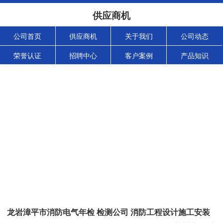
供应商机
公司首页
供应商机
关于我们
公司动态
荣誉认证
招聘中心
客户案例
产品知识
龙岩漳平市消防电气年检 检测公司 消防工程设计施工安装