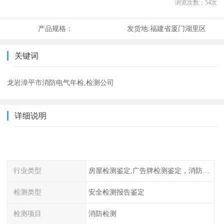
浏览次数：
54
次
产品规格：
发货地:
福建省厦门湖里区
关键词
龙岩漳平市消防电气年检,检测公司
详细说明
行业类型
房屋检测鉴定,广告牌检测鉴定，消防检测
检测类型
安全检测报告鉴定
检测项目
消防检测