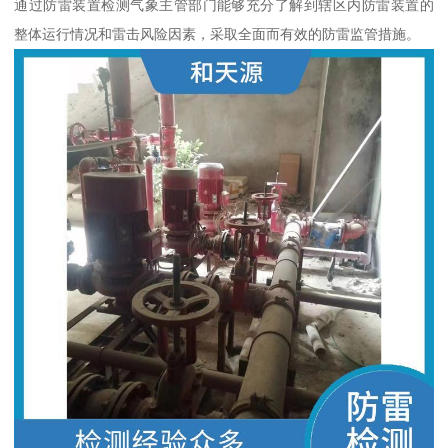
通过防雷装置检测气象主管部门能够充分了解到辖区内防雷装置的
整体运行情况和雷击风险因素，采取全面而有效的防雷监管措施。