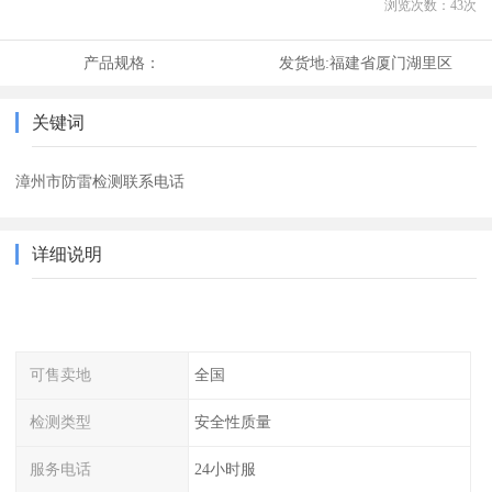
浏览次数：
43
次
产品规格：
发货地:
福建省厦门湖里区
关键词
漳州市防雷检测联系电话
详细说明
可售卖地
全国
检测类型
安全性质量
服务电话
24小时服