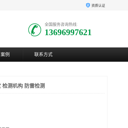
资质认证
全国服务咨询热线:
13696997621
户案例
联系方式
 检测机构 防雷检测