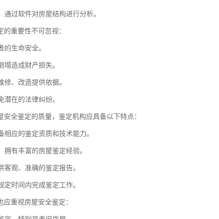
计算：通过软件对房屋结构进行分析。
定的重要性不可忽视：
住者的生命安全。
屋倒塌造成财产损失。
的维修、改造提供依据。
避免潜在的法律纠纷。
屋安全鉴定的质量，鉴定机构应具备以下特点：
：具备相应的鉴定资质和技术能力。
验：拥有丰富的房屋鉴定经验。
提供客观、准确的鉴定报告。
在规定时间内完成鉴定工作。
也应重视房屋安全鉴定：