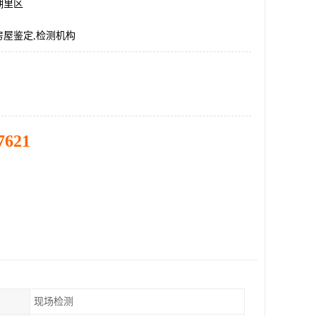
湖里区
房屋鉴定,检测机构
7621
现场检测