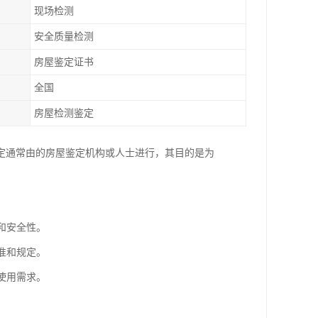
现场检测
安全质量检测
房屋鉴定证书
全国
房屋检测鉴定
定通常由的房屋鉴定机构或人士进行，其目的是为
和安全性。
准和规定。
使用需求。