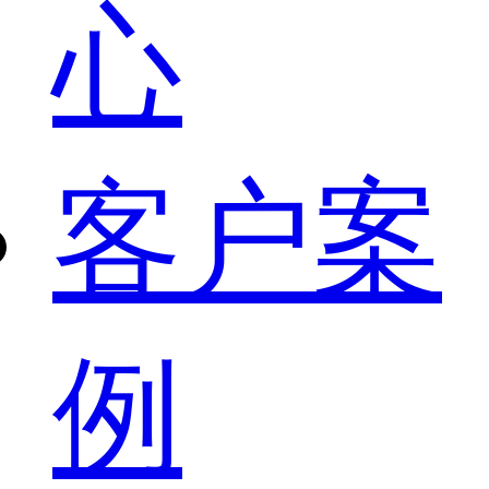
心
客户案
例