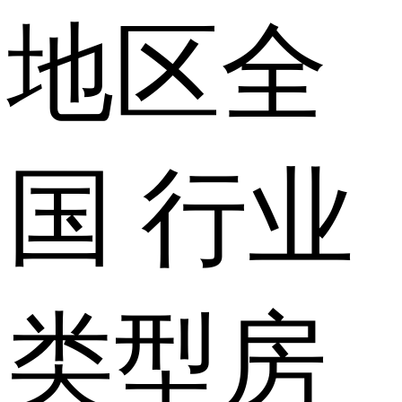
地区
全
国
行业
类型
房