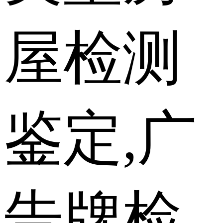
屋检测
鉴定,广
告牌检