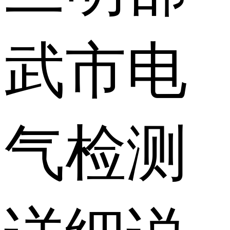
武市电
气检测