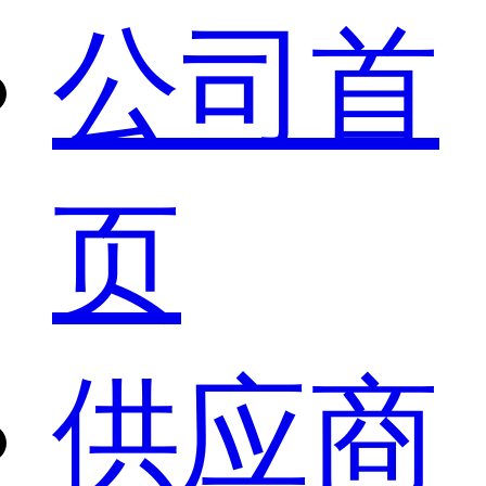
公司首
页
供应商