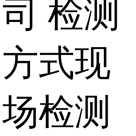
司
检测
方式
现
场检测