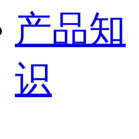
产品知
识