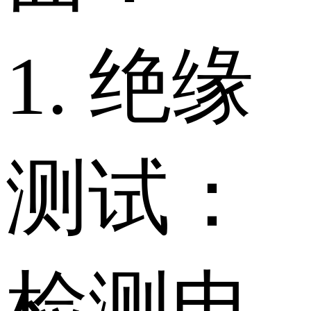
1. 绝缘
测试：
检测电