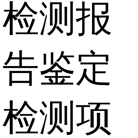
检测报
告鉴定
检测项