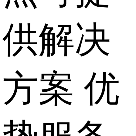
供解决
方案
优