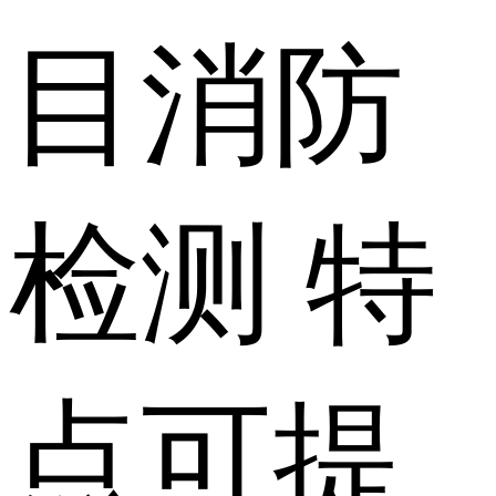
目
消防
检测
特
点
可提