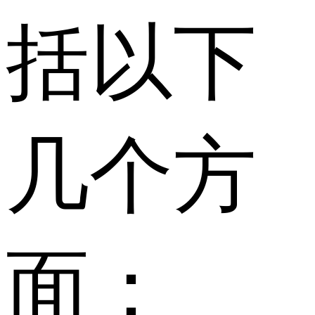
括以下
几个方
面：