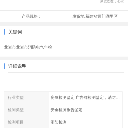
浏览次数：
45
次
产品规格：
发货地:
福建省厦门湖里区
关键词
龙岩市龙岩市消防电气年检
详细说明
行业类型
房屋检测鉴定,广告牌检测鉴定，消防检测
检测类型
安全检测报告鉴定
检测项目
消防检测