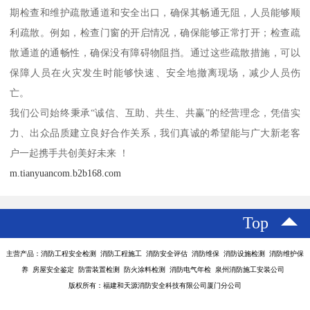
期检查和维护疏散通道和安全出口，确保其畅通无阻，人员能够顺
利疏散。例如，检查门窗的开启情况，确保能够正常打开；检查疏
散通道的通畅性，确保没有障碍物阻挡。通过这些疏散措施，可以
保障人员在火灾发生时能够快速、安全地撤离现场，减少人员伤
亡。
我们公司始终秉承“诚信、互助、共生、共赢”的经营理念，凭借实
力、出众品质建立良好合作关系，我们真诚的希望能与广大新老客
户一起携手共创美好未来 ！
m.tianyuancom.b2b168.com
Top
主营产品：消防工程安全检测 消防工程施工 消防安全评估 消防维保 消防设施检测 消防维护保
养 房屋安全鉴定 防雷装置检测 防火涂料检测 消防电气年检 泉州消防施工安装公司
版权所有：福建和天源消防安全科技有限公司厦门分公司