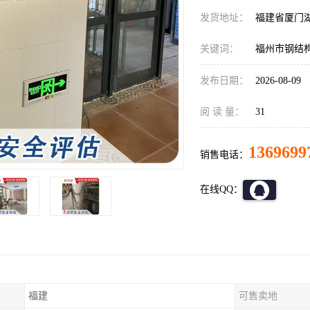
发货地址：
福建省厦门
关键词：
福州市钢结
发布日期：
2026-08-09
阅 读 量：
31
1369699
销售电话：
在线QQ：
福建
可售卖地