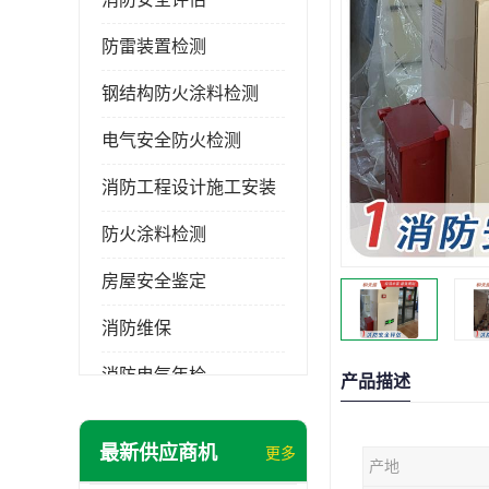
防雷装置检测
钢结构防火涂料检测
电气安全防火检测
消防工程设计施工安装
防火涂料检测
房屋安全鉴定
消防维保
消防电气年检
产品描述
消防工程施工
最新供应商机
更多
产地
消防工程安全检测