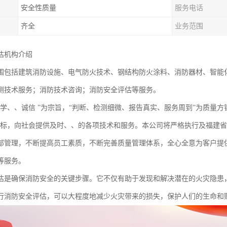
安全性质量
服务电话
齐全
业务范围
估机构介绍
围包括建筑消防设施、电气防火技术、钢结构防火涂料、消防器材、智能
测技术服务；消防技术咨询；消防安全评估等服务。
科学、、诚信 ”为宗旨，“判断、检测细微、报告真实、服务周到”为质量
目标，向社会提供及时、、的各项技术和服务。本公司将严格执行及福建
部管理，不断提高员工素质，不断完善质量管理体系，全心全意为客户提
等服务。
估是确保消防安全的关键步骤。它不仅有助于发现和解决潜在的火灾隐患
行消防安全评估，可以大程度地减少火灾带来的损失，保护人们的生命和