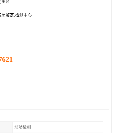
湖里区
房屋鉴定,检测中心
7621
现场检测