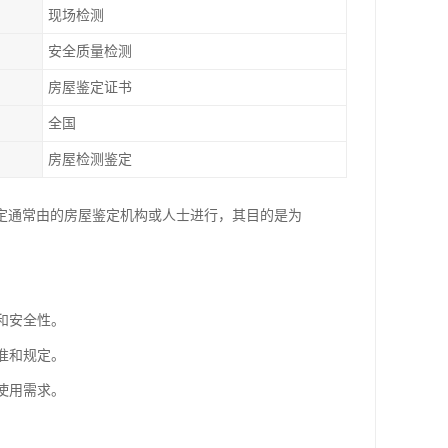
现场检测
安全质量检测
房屋鉴定证书
全国
房屋检测鉴定
定通常由的房屋鉴定机构或人士进行，其目的是为
和安全性。
准和规定。
使用需求。