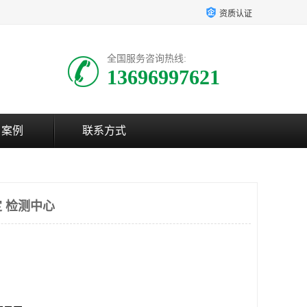
资质认证
全国服务咨询热线:
13696997621
户案例
联系方式
 检测中心