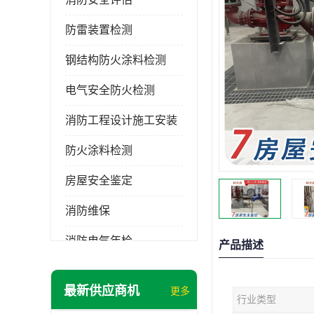
防雷装置检测
钢结构防火涂料检测
电气安全防火检测
消防工程设计施工安装
防火涂料检测
房屋安全鉴定
消防维保
消防电气年检
产品描述
消防工程施工
最新供应商机
更多
行业类型
消防工程安全检测