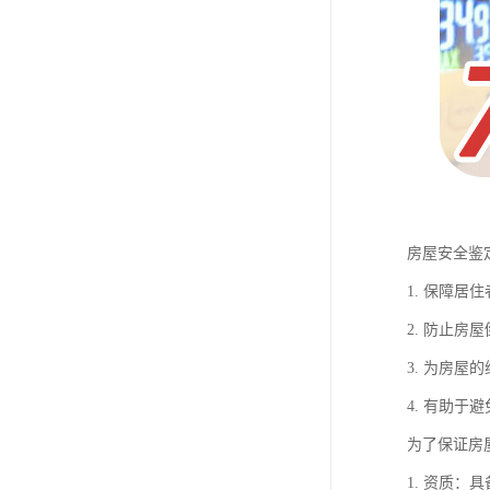
房屋安全鉴
1. 保障居
2. 防止房
3. 为房屋
4. 有助于
为了保证房
1. 资质