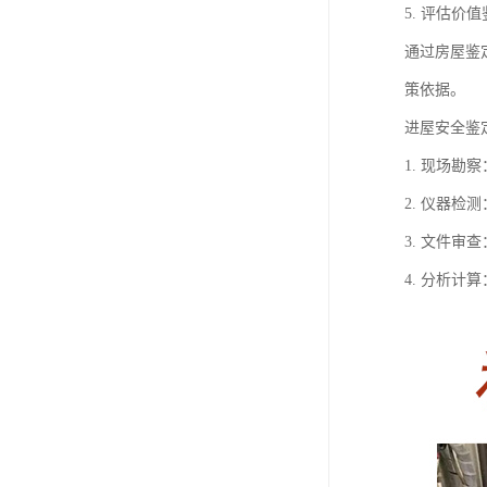
5. 评估
通过房屋鉴
策依据。
进屋安全鉴
1. 现场
2. 仪器
3. 文件
4. 分析