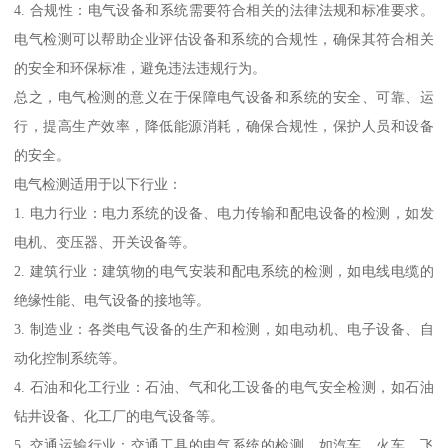
4. 合规性：电气设备和系统需要符合相关的法律法规和标准要求。
电气检测可以帮助企业评估设备和系统的合规性，确保其符合相关
的安全和环保标准，避免违法违规行为。
总之，电气检测的意义在于保障电气设备和系统的安全、可靠、运
行，提高生产效率，降低能源消耗，确保合规性，保护人员和设备
的安全。
电气检测适用于以下行业：
1. 电力行业：电力系统的设备、电力传输和配电设备的检测，如发
电机、变压器、开关设备等。
2. 建筑行业：建筑物的电气安装和配电系统的检测，如电线电缆的
绝缘性能、电气设备的接地等。
3. 制造业：各类电气设备的生产和检测，如电动机、电子设备、自
动化控制系统等。
4. 石油和化工行业：石油、气和化工设备的电气安全检测，如石油
钻井设备、化工厂的电气设备等。
5. 交通运输行业：交通工具的电气系统的检测，如汽车、火车、飞