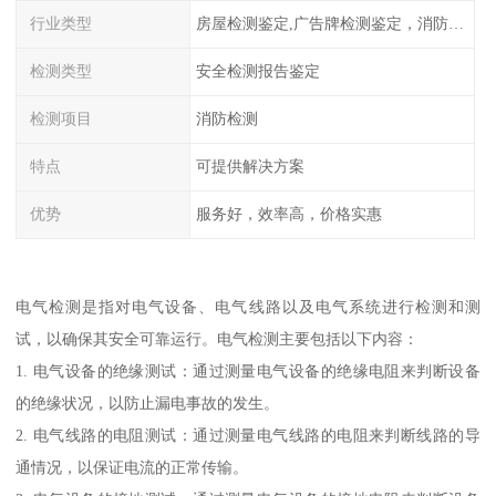
行业类型
房屋检测鉴定,广告牌检测鉴定，消防检测
检测类型
安全检测报告鉴定
检测项目
消防检测
特点
可提供解决方案
优势
服务好，效率高，价格实惠
电气检测是指对电气设备、电气线路以及电气系统进行检测和测
试，以确保其安全可靠运行。电气检测主要包括以下内容：
1. 电气设备的绝缘测试：通过测量电气设备的绝缘电阻来判断设备
的绝缘状况，以防止漏电事故的发生。
2. 电气线路的电阻测试：通过测量电气线路的电阻来判断线路的导
通情况，以保证电流的正常传输。