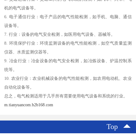
机的电气设备等。
6. 电子通信行业：电子产品的电气性能检测，如手机、电脑、通信
设备等。
7. 行业：设备的电气安全检测，如医用电气设备、器械等。
8. 环境保护行业：环境监测设备的电气性能检测，如空气质量监测
仪器、水质监测仪器等。
9. 冶金行业：冶金设备的电气安全检测，如冶炼设备、炉温控制系
统等。
10. 农业行业：农业机械设备的电气性能检测，如农用电动机、农业
自动化设备等。
总之，电气检测适用于几乎所有需要使用电气设备和系统的行业。
m.tianyuancom.b2b168.com
Top