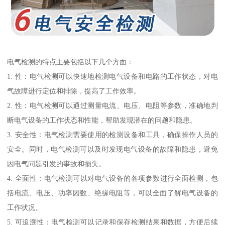
电气检测的特点主要包括以下几个方面：
1. 性：电气检测可以快速地检测电气设备和电路的工作状态，对电
气故障进行定位和排除，提高了工作效率。
2. 性：电气检测可以通过测量电流、电压、电阻等参数，准确地判
断电气设备的工作状态和性能，帮助发现潜在的问题和隐患。
3. 安全性：电气检测需要使用的检测设备和工具，确保操作人员的
安全。同时，电气检测可以及时发现电气设备的故障和隐患，避免
因电气问题引发的事故和损失。
4. 全面性：电气检测可以对电气设备的各项参数进行全面检测，包
括电流、电压、功率因数、绝缘电阻等，可以全面了解电气设备的
工作状况。
5. 可追溯性：电气检测可以记录和保存检测结果和数据，方便后续