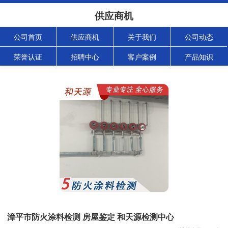
供应商机
公司首页
供应商机
关于我们
公司动态
荣誉认证
招聘中心
客户案例
产品知识
漳平市防火涂料检测 房屋鉴定 和天源检测中心