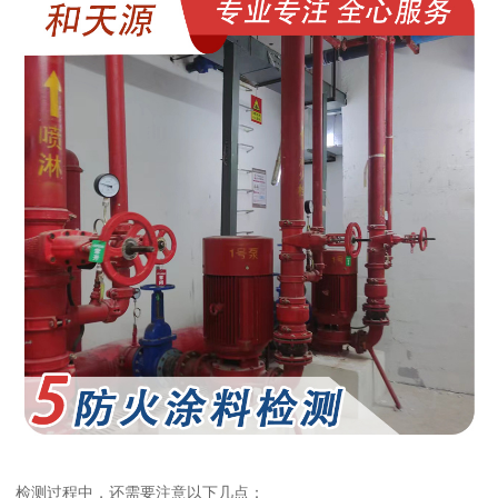
检测过程中，还需要注意以下几点：