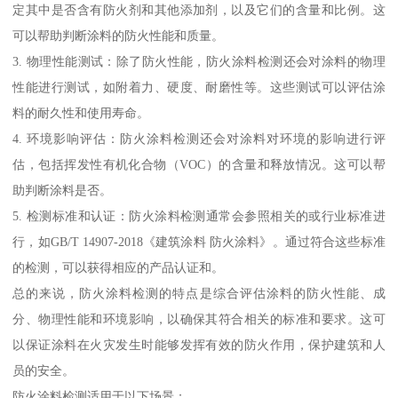
定其中是否含有防火剂和其他添加剂，以及它们的含量和比例。这
可以帮助判断涂料的防火性能和质量。
3. 物理性能测试：除了防火性能，防火涂料检测还会对涂料的物理
性能进行测试，如附着力、硬度、耐磨性等。这些测试可以评估涂
料的耐久性和使用寿命。
4. 环境影响评估：防火涂料检测还会对涂料对环境的影响进行评
估，包括挥发性有机化合物（VOC）的含量和释放情况。这可以帮
助判断涂料是否。
5. 检测标准和认证：防火涂料检测通常会参照相关的或行业标准进
行，如GB/T 14907-2018《建筑涂料 防火涂料》。通过符合这些标准
的检测，可以获得相应的产品认证和。
总的来说，防火涂料检测的特点是综合评估涂料的防火性能、成
分、物理性能和环境影响，以确保其符合相关的标准和要求。这可
以保证涂料在火灾发生时能够发挥有效的防火作用，保护建筑和人
员的安全。
防火涂料检测适用于以下场景：