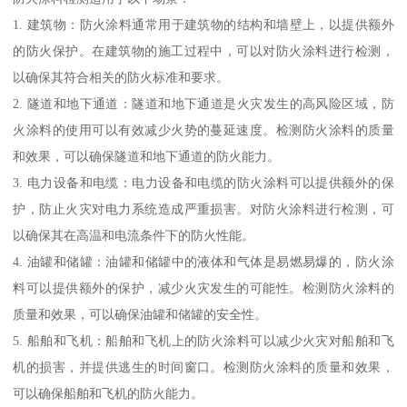
1. 建筑物：防火涂料通常用于建筑物的结构和墙壁上，以提供额外
的防火保护。在建筑物的施工过程中，可以对防火涂料进行检测，
以确保其符合相关的防火标准和要求。
2. 隧道和地下通道：隧道和地下通道是火灾发生的高风险区域，防
火涂料的使用可以有效减少火势的蔓延速度。检测防火涂料的质量
和效果，可以确保隧道和地下通道的防火能力。
3. 电力设备和电缆：电力设备和电缆的防火涂料可以提供额外的保
护，防止火灾对电力系统造成严重损害。对防火涂料进行检测，可
以确保其在高温和电流条件下的防火性能。
4. 油罐和储罐：油罐和储罐中的液体和气体是易燃易爆的，防火涂
料可以提供额外的保护，减少火灾发生的可能性。检测防火涂料的
质量和效果，可以确保油罐和储罐的安全性。
5. 船舶和飞机：船舶和飞机上的防火涂料可以减少火灾对船舶和飞
机的损害，并提供逃生的时间窗口。检测防火涂料的质量和效果，
可以确保船舶和飞机的防火能力。