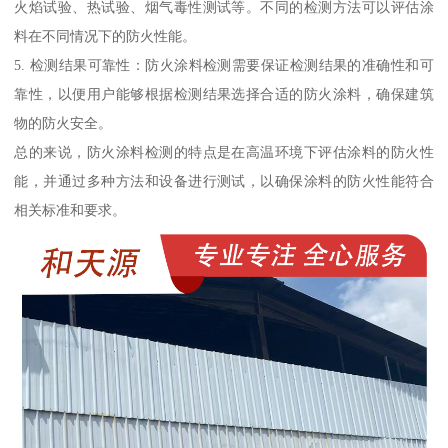
火焰试验、热试验、烟气毒性测试等。不同的检测方法可以评估涂
料在不同情况下的防火性能。
5. 检测结果可靠性：防火涂料检测需要保证检测结果的准确性和可
靠性，以便用户能够根据检测结果选择合适的防火涂料，确保建筑
物的防火安全。
总的来说，防火涂料检测的特点是在高温环境下评估涂料的防火性
能，并通过多种方法和设备进行测试，以确保涂料的防火性能符合
相关标准和要求。