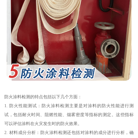
防火涂料检测的特点包括以下几个方面：
1. 防火性能测试：防火涂料检测主要是对涂料的防火性能进行测
试，包括耐火时间、阻燃性能、烟雾密度等指标的测定。这些指标
可以评估涂料在火灾发生时的防火效果。
2. 材料成分分析：防火涂料检测还包括对涂料的成分进行分析，确