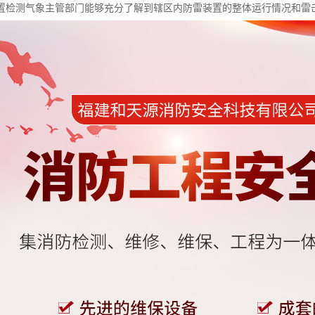
置检测气象主管部门能够充分了解到辖区内防雷装置的整体运行情况和雷