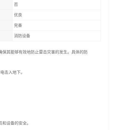
否
优良
完善
消防设备
确保其能够有效地防止雷击灾害的发生。具体的防
雷电击入地下。
员和设备的安全。