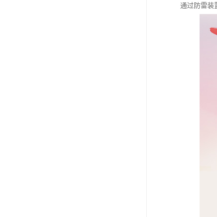
通过防雷装