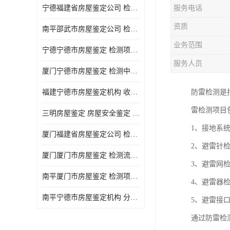
宁德福建省房屋鉴定公司 检测项目广 可及时反馈数据结果
服务电话
资质
南平邵武市房屋鉴定公司 检测准确率高 加强房屋的日常与管理
业务范围
宁德宁德市房屋鉴定 检测项目广 可及时反馈数据结果
服务人员
厦门宁德市房屋鉴定 检测中心 收费合理规范 项目全 周期短
福建宁德市房屋鉴定机构 收费合理规范 加强房屋的日常与管理
防雷检测是
雷检测项目
三明房屋鉴定 房屋安全鉴定 检测方便 快捷 经验较为丰富
1、接地系
厦门福建省房屋鉴定公司 检测流程规范 加强房屋的日常与管理
2、避雷针
厦门厦门市房屋鉴定 检测流程规范 检测方式多样化
3、避雷网
南平厦门市房屋鉴定 检测项目广 经验较为丰富
4、避雷器
南平宁德市房屋鉴定机构 分析准确度高 可及时反馈数据结果
5、避雷接
通过防雷检