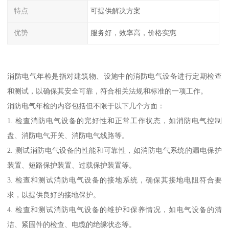
特点
可提供解决方案
优势
服务好，效率高，价格实惠
消防电气年检是指对建筑物、设施中的消防电气设备进行定期检查
和测试，以确保其安全可靠，符合相关法规和标准的一项工作。
消防电气年检的内容包括但不限于以下几个方面：
1. 检查消防电气设备的完好性和正常工作状态，如消防电气控制
盘、消防电气开关、消防电气线路等。
2. 测试消防电气设备的性能和可靠性，如消防电气系统的漏电保护
装置、短路保护装置、过载保护装置等。
3. 检查和测试消防电气设备的接地系统，确保其接地电阻符合要
求，以提供良好的接地保护。
4. 检查和测试消防电气设备的维护和保养情况，如电气设备的清
洁、紧固件的检查、电缆的绝缘状态等。