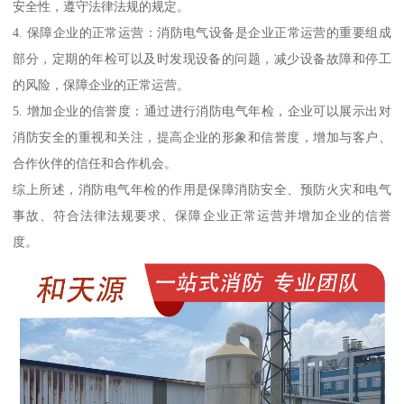
安全性，遵守法律法规的规定。
4. 保障企业的正常运营：消防电气设备是企业正常运营的重要组成
部分，定期的年检可以及时发现设备的问题，减少设备故障和停工
的风险，保障企业的正常运营。
5. 增加企业的信誉度：通过进行消防电气年检，企业可以展示出对
消防安全的重视和关注，提高企业的形象和信誉度，增加与客户、
合作伙伴的信任和合作机会。
综上所述，消防电气年检的作用是保障消防安全、预防火灾和电气
事故、符合法律法规要求、保障企业正常运营并增加企业的信誉
度。