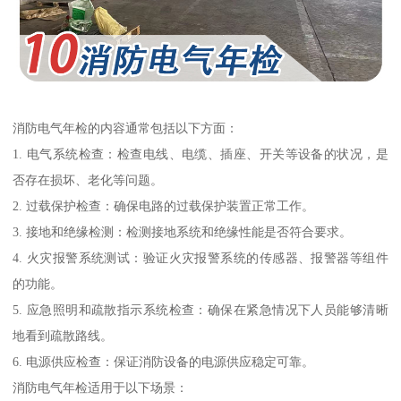
消防电气年检的内容通常包括以下方面：
1. 电气系统检查：检查电线、电缆、插座、开关等设备的状况，是
否存在损坏、老化等问题。
2. 过载保护检查：确保电路的过载保护装置正常工作。
3. 接地和绝缘检测：检测接地系统和绝缘性能是否符合要求。
4. 火灾报警系统测试：验证火灾报警系统的传感器、报警器等组件
的功能。
5. 应急照明和疏散指示系统检查：确保在紧急情况下人员能够清晰
地看到疏散路线。
6. 电源供应检查：保证消防设备的电源供应稳定可靠。
消防电气年检适用于以下场景：