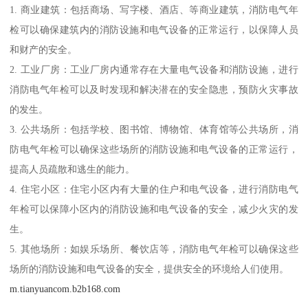
1. 商业建筑：包括商场、写字楼、酒店、等商业建筑，消防电气年
检可以确保建筑内的消防设施和电气设备的正常运行，以保障人员
和财产的安全。
2. 工业厂房：工业厂房内通常存在大量电气设备和消防设施，进行
消防电气年检可以及时发现和解决潜在的安全隐患，预防火灾事故
的发生。
3. 公共场所：包括学校、图书馆、博物馆、体育馆等公共场所，消
防电气年检可以确保这些场所的消防设施和电气设备的正常运行，
提高人员疏散和逃生的能力。
4. 住宅小区：住宅小区内有大量的住户和电气设备，进行消防电气
年检可以保障小区内的消防设施和电气设备的安全，减少火灾的发
生。
5. 其他场所：如娱乐场所、餐饮店等，消防电气年检可以确保这些
场所的消防设施和电气设备的安全，提供安全的环境给人们使用。
m.tianyuancom.b2b168.com