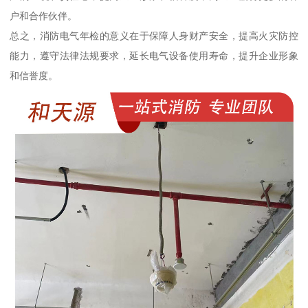
户和合作伙伴。
总之，消防电气年检的意义在于保障人身财产安全，提高火灾防控
能力，遵守法律法规要求，延长电气设备使用寿命，提升企业形象
和信誉度。