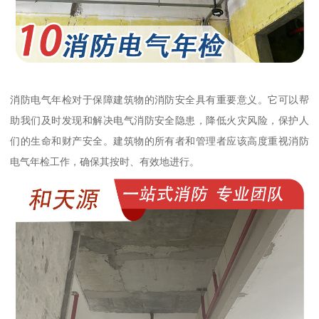
消防电气年检对于保障建筑物的消防安全具有重要意义。它可以帮
助我们及时发现和解决电气消防安全隐患，降低火灾风险，保护人
们的生命和财产安全。建筑物的所有者和管理者应该高度重视消防
电气年检工作，确保其按时、有效地进行。