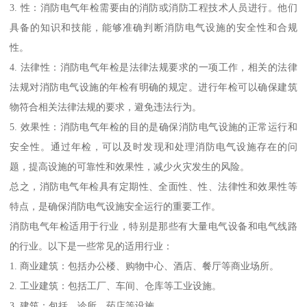
3. 性：消防电气年检需要由的消防或消防工程技术人员进行。他们
具备的知识和技能，能够准确判断消防电气设施的安全性和合规
性。
4. 法律性：消防电气年检是法律法规要求的一项工作，相关的法律
法规对消防电气设施的年检有明确的规定。进行年检可以确保建筑
物符合相关法律法规的要求，避免违法行为。
5. 效果性：消防电气年检的目的是确保消防电气设施的正常运行和
安全性。通过年检，可以及时发现和处理消防电气设施存在的问
题，提高设施的可靠性和效果性，减少火灾发生的风险。
总之，消防电气年检具有定期性、全面性、性、法律性和效果性等
特点，是确保消防电气设施安全运行的重要工作。
消防电气年检适用于行业，特别是那些有大量电气设备和电气线路
的行业。以下是一些常见的适用行业：
1. 商业建筑：包括办公楼、购物中心、酒店、餐厅等商业场所。
2. 工业建筑：包括工厂、车间、仓库等工业设施。
3. 建筑：包括、诊所、药店等设施。