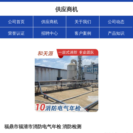
供应商机
公司首页
供应商机
关于我们
公司动态
荣誉认证
招聘中心
客户案例
产品知识
福鼎市福清市消防电气年检 消防检测