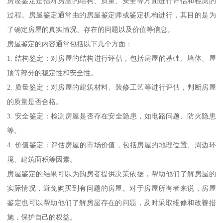
房屋鉴定是指对房屋的结构、质量、安全等方面进行评估和检测的
过程。房屋鉴定通常由的房屋鉴定师或鉴定机构进行，其目的是为
了确定房屋的真实情况、存在的问题以及价值等信息。
房屋鉴定的内容通常包括以下几个方面：
1. 结构鉴定：对房屋的结构进行评估，包括房屋的基础、墙体、屋
顶等部分的稳定性和安全性。
2. 质量鉴定：对房屋的建筑材料、装修工艺等进行评估，判断房屋
的质量是否合格。
3. 安全鉴定：检测房屋是否存在安全隐患，如电路问题、防火隐患
等。
4. 价值鉴定：评估房屋的市场价值，包括房屋的地理位置、周边环
境、建筑面积等因素。
房屋鉴定的结果可以为购房者提供决策依据，帮助他们了解房屋的
实际情况，避免购买到有问题的房屋。对于房屋所有者来说，房屋
鉴定也可以帮助他们了解房屋存在的问题，及时采取维修和改善措
施，保护自己的权益。