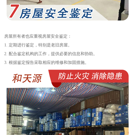
房屋所有者也应重视房屋安全鉴定：
1. 定期进行鉴定，特别是老旧房屋。
2. 配合鉴定机构的工作，提供必要的信息和协助。
3. 根据鉴定报告采取相应的维修和加固措施。