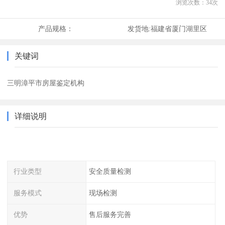
浏览次数：
34
次
产品规格：
发货地:
福建省厦门湖里区
关键词
三明漳平市房屋鉴定机构
详细说明
行业类型
安全质量检测
服务模式
现场检测
优势
售后服务完善