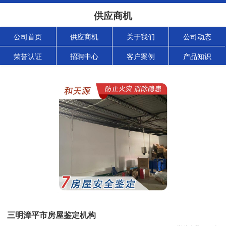
供应商机
公司首页
供应商机
关于我们
公司动态
荣誉认证
招聘中心
客户案例
产品知识
三明漳平市房屋鉴定机构