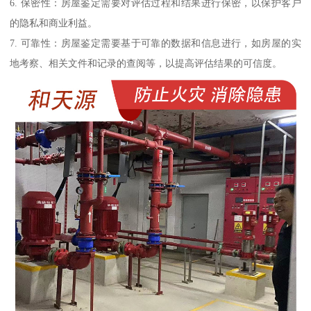
6. 保密性：房屋鉴定需要对评估过程和结果进行保密，以保护客户
的隐私和商业利益。
7. 可靠性：房屋鉴定需要基于可靠的数据和信息进行，如房屋的实
地考察、相关文件和记录的查阅等，以提高评估结果的可信度。