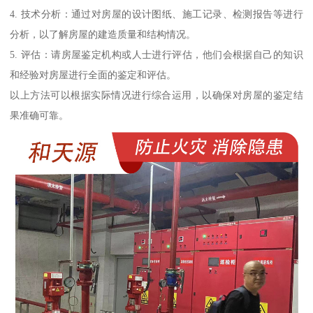
4. 技术分析：通过对房屋的设计图纸、施工记录、检测报告等进行
分析，以了解房屋的建造质量和结构情况。
5. 评估：请房屋鉴定机构或人士进行评估，他们会根据自己的知识
和经验对房屋进行全面的鉴定和评估。
以上方法可以根据实际情况进行综合运用，以确保对房屋的鉴定结
果准确可靠。