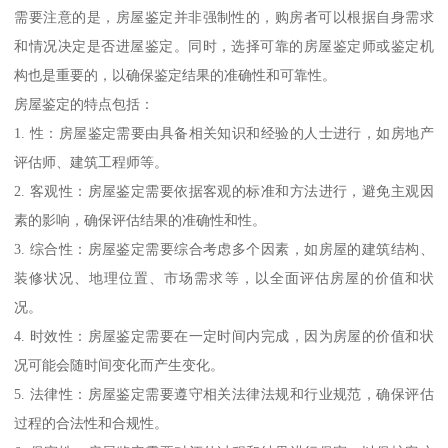
需要注意的是，房屋鉴定并非强制性的，购房者可以根据自身需求
和情况决定是否进屋鉴定。同时，选择可靠的房屋鉴定师或鉴定机
构也是重要的，以确保鉴定结果的准确性和可靠性。
房屋鉴定的特点包括：
1. 性：房屋鉴定需要由具备相关知识和经验的人士进行，如房地产
评估师、建筑工程师等。
2. 客观性：房屋鉴定需要依据客观的标准和方法进行，避免主观因
素的影响，确保评估结果的准确性和性。
3. 综合性：房屋鉴定需要综合考虑多个因素，如房屋的建筑结构、
装修状况、地理位置、市场需求等，以全面评估房屋的价值和状
况。
4. 时效性：房屋鉴定需要在一定时间内完成，因为房屋的价值和状
况可能会随时间变化而产生变化。
5. 法律性：房屋鉴定需要遵守相关法律法规和行业规范，确保评估
过程的合法性和合规性。