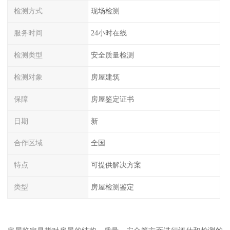
检测方式
现场检测
服务时间
24小时在线
检测类型
安全质量检测
检测对象
房屋建筑
保障
房屋鉴定证书
日期
新
合作区域
全国
特点
可提供解决方案
类型
房屋检测鉴定