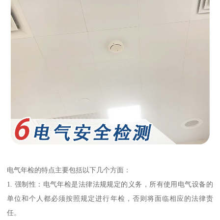
电气年检的特点主要包括以下几个方面：
1. 强制性：电气年检是法律法规规定的义务，所有使用电气设备的
单位和个人都必须按照规定进行年检，否则将面临相应的法律责
任。