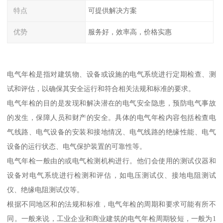
特点
可提供解决方案
优势
服务好，效率高，价格实惠
电气年检是指对建筑物、设备或设施的电气系统进行定期检查、测
试和评估，以确保其安全运行和符合相关法规和标准的要求。
电气年检的目的是发现和解决潜在的电气安全隐患，预防电气事故
的发生，保障人员和财产的安全。具体的电气年检内容包括检查电
气线路、电气设备的安装和接地情况、电气线路的绝缘性能、电气
设备的运行状态、电气保护装置的可靠性等。
电气年检一般由的或电气检测机构进行。他们会使用的测试仪器和
设备对电气系统进行检测和评估，如电压测试仪、接地电阻测试
仪、绝缘电阻测试仪等。
根据不同地区和的法规和标准，电气年检的周期和要求可能有所不
同。一般来说，工业企业和商业建筑的电气年检周期较短，一般为1