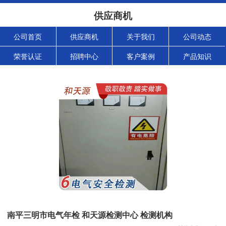
供应商机
公司首页
供应商机
关于我们
公司动态
荣誉认证
招聘中心
客户案例
产品知识
南平三明市电气年检 和天源检测中心 检测机构