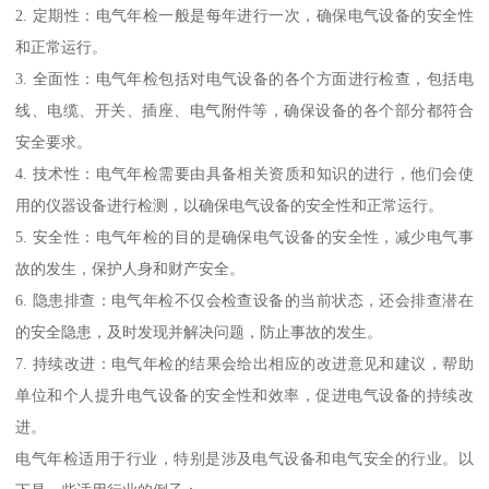
2. 定期性：电气年检一般是每年进行一次，确保电气设备的安全性
和正常运行。
3. 全面性：电气年检包括对电气设备的各个方面进行检查，包括电
线、电缆、开关、插座、电气附件等，确保设备的各个部分都符合
安全要求。
4. 技术性：电气年检需要由具备相关资质和知识的进行，他们会使
用的仪器设备进行检测，以确保电气设备的安全性和正常运行。
5. 安全性：电气年检的目的是确保电气设备的安全性，减少电气事
故的发生，保护人身和财产安全。
6. 隐患排查：电气年检不仅会检查设备的当前状态，还会排查潜在
的安全隐患，及时发现并解决问题，防止事故的发生。
7. 持续改进：电气年检的结果会给出相应的改进意见和建议，帮助
单位和个人提升电气设备的安全性和效率，促进电气设备的持续改
进。
电气年检适用于行业，特别是涉及电气设备和电气安全的行业。以