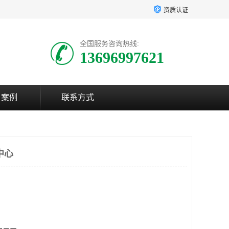
资质认证
全国服务咨询热线:
13696997621
户案例
联系方式
中心