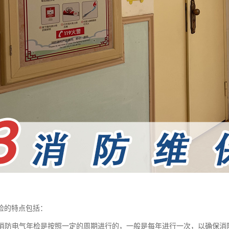
检的特点包括：
性：消防电气年检是按照一定的周期进行的，一般是每年进行一次，以确保