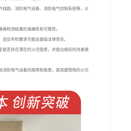
电气线路、消防电气设备、消防电气控制系统等，以
以确保检测结果的准确性和可靠性。
等，违反年检要求可能会面临法律责任。
确定是否存在潜在的火灾隐患，并提出相应的改善措
排除消防电气设备的故障和隐患，提高建筑物的火灾