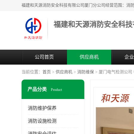
公司首页
供应商机
企业
当前位置：
首页
>
供应商机
>
消防维保
> 厦门电气检测公司
产品分类
Product
消防维护保养
消防设施检测
消防安全评估