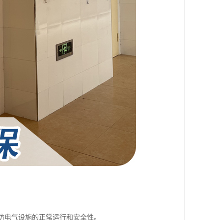
消防电气设施的正常运行和安全性。