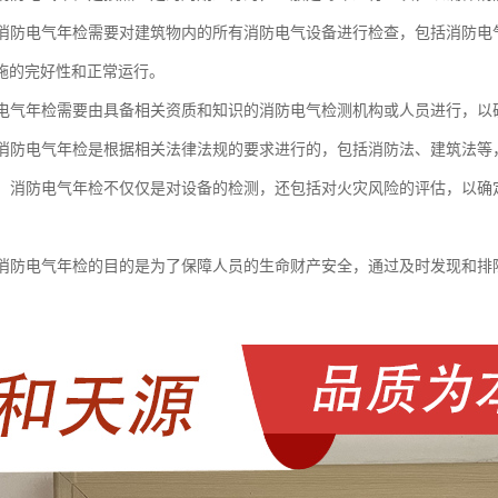
性：消防电气年检需要对建筑物内的所有消防电气设备进行检查，包括消防
施的完好性和正常运行。
消防电气年检需要由具备相关资质和知识的消防电气检测机构或人员进行，
性：消防电气年检是根据相关法律法规的要求进行的，包括消防法、建筑法
评估：消防电气年检不仅仅是对设备的检测，还包括对火灾风险的评估，以
性：消防电气年检的目的是为了保障人员的生命财产安全，通过及时发现和