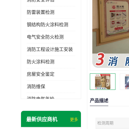
防雷装置检测
钢结构防火涂料检测
电气安全防火检测
消防工程设计施工安装
防火涂料检测
房屋安全鉴定
消防维保
消防电气年检
产品描述
消防工程施工
最新供应商机
更多
检测周期
消防工程安全检测