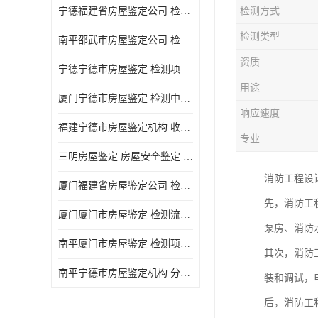
宁德福建省房屋鉴定公司 检测项目广 可及时反馈数据结果
检测方式
检测类型
南平邵武市房屋鉴定公司 检测准确率高 加强房屋的日常与管理
资质
宁德宁德市房屋鉴定 检测项目广 可及时反馈数据结果
用途
厦门宁德市房屋鉴定 检测中心 收费合理规范 项目全 周期短
响应速度
福建宁德市房屋鉴定机构 收费合理规范 加强房屋的日常与管理
专业
三明房屋鉴定 房屋安全鉴定 检测方便 快捷 经验较为丰富
消防工程设
厦门福建省房屋鉴定公司 检测流程规范 加强房屋的日常与管理
先，消防工
厦门厦门市房屋鉴定 检测流程规范 检测方式多样化
泵房、消防
南平厦门市房屋鉴定 检测项目广 经验较为丰富
其次，消防
南平宁德市房屋鉴定机构 分析准确度高 可及时反馈数据结果
装和调试，
后，消防工