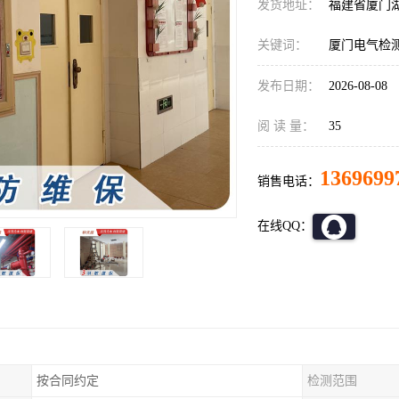
发货地址：
福建省厦门
关键词：
厦门电气检
发布日期：
2026-08-08
阅 读 量：
35
1369699
销售电话：
在线QQ：
按合同约定
检测范围