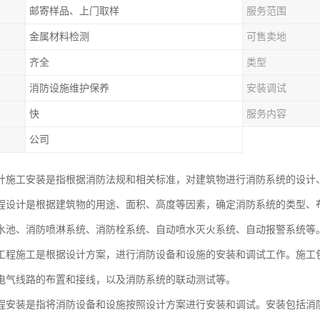
邮寄样品、上门取样
服务范围
金属材料检测
可售卖地
齐全
类型
消防设施维护保养
安装调试
快
服务内容
公司
计施工安装是指根据消防法规和相关标准，对建筑物进行消防系统的设计
程设计是根据建筑物的用途、面积、高度等因素，确定消防系统的类型、
水池、消防喷淋系统、消防栓系统、自动喷水灭火系统、自动报警系统等
工程施工是根据设计方案，进行消防设备和设施的安装和调试工作。施工
电气线路的布置和接线，以及消防系统的联动测试等。
程安装是指将消防设备和设施按照设计方案进行安装和调试。安装包括消