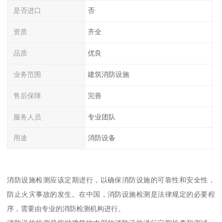
是否进口
否
资质
齐全
品质
优良
业务范围
建筑消防设施
售后保障
完善
服务人员
专业团队
用途
消防设备
消防设施检测应该定期进行，以确保消防设施的可靠性和安全性，
防止火灾事故的发生。在中国，消防设施检测是法律规定的必要程
序，需要由专业的消防检测机构进行。