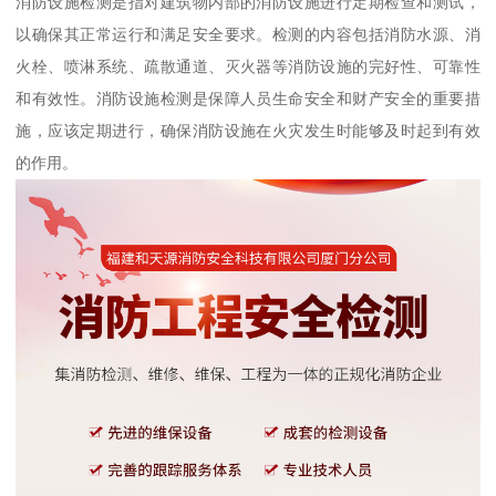
消防设施检测是指对建筑物内部的消防设施进行定期检查和测试，
以确保其正常运行和满足安全要求。检测的内容包括消防水源、消
火栓、喷淋系统、疏散通道、灭火器等消防设施的完好性、可靠性
和有效性。消防设施检测是保障人员生命安全和财产安全的重要措
施，应该定期进行，确保消防设施在火灾发生时能够及时起到有效
的作用。