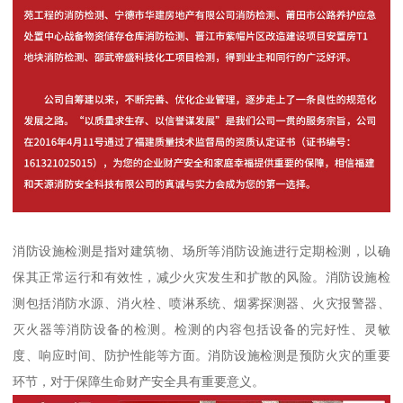
消防设施检测是指对建筑物、场所等消防设施进行定期检测，以确
保其正常运行和有效性，减少火灾发生和扩散的风险。消防设施检
测包括消防水源、消火栓、喷淋系统、烟雾探测器、火灾报警器、
灭火器等消防设备的检测。检测的内容包括设备的完好性、灵敏
度、响应时间、防护性能等方面。消防设施检测是预防火灾的重要
环节，对于保障生命财产安全具有重要意义。